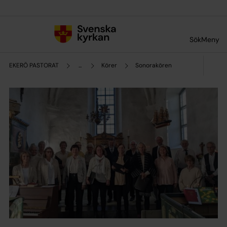
Till innehållet
Till undermeny
Sök
Meny
EKERÖ PASTORAT
...
Körer
Sonorakören