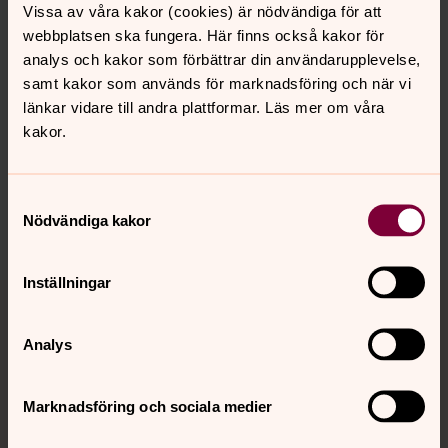
Vissa av våra kakor (cookies) är nödvändiga för att
webbplatsen ska fungera. Här finns också kakor för
analys och kakor som förbättrar din användarupplevelse,
Senast ändrad 26 januari 2026
samt kakor som används för marknadsföring och när vi
Synpunkter eller frågor på sidans
länkar vidare till andra plattformar. Läs mer om våra
innehåll?
kakor.
ekero.pastorat@svenskakyrkan.se
Dela
Samtyckesval
Nödvändiga kakor
Inställningar
Tillbaka till toppen
Tillbaka till innehållet
Analys
Kontakt
Marknadsföring och sociala medier