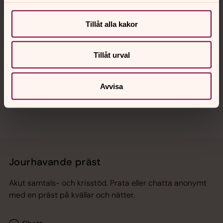
Kalender
Tillåt alla kakor
Hitta snabbt
Tillåt urval
Sociala kanaler
Avvisa
Jourhavande präst
Akut samtals- och krisstöd. Prata eller chatta anonymt
med en präst på kvällar och nätter.