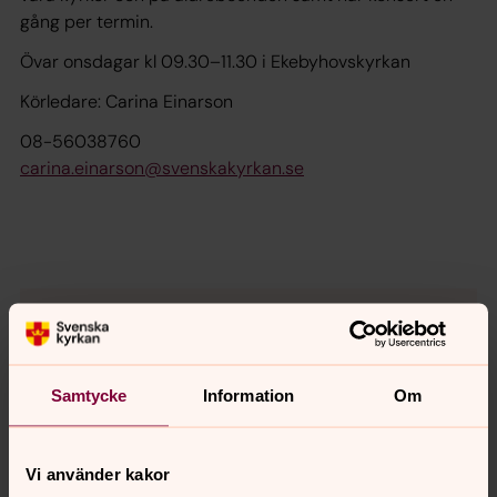
gång per termin.
Övar onsdagar kl 09.30–11.30 i Ekebyhovskyrkan
Körledare: Carina Einarson
08-56038760
carina.einarson@svenskakyrkan.se
Carina Einarson
Musiker, Körledare, EKERÖ PASTORAT
Samtycke
Information
Om
Direkt:
073-530 56 60
carina.einarson@svenskakyrkan.se
E-post:
Vi använder kakor