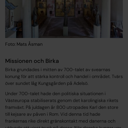
Foto: Mats Åsman
Missionen och Birka
Birka grundades i mitten av 700-talet av svearnas
konung för att stärka kontroll och handel i området. Tvärs
över sundet låg Kungsgården på Adelsö.
Under 700-talet hade den politiska situationen i
Västeuropa stabiliserats genom det karolingiska rikets
framväxt. På juldagen år 800 utropades Karl den store
till kejsare av påven i Rom. Vid denna tid hade
frankernas rike direkt gränskontakt med danerna och
utövade ett visst tryck på dessa. När danska kungar var