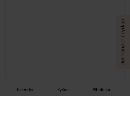
Kalender
Kyrkor
Bibeltexter