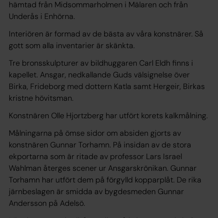
hämtad från Midsommarholmen i Mälaren och från
Underås i Enhörna.
Interiören är formad av de bästa av våra konstnärer. Så
gott som alla inventarier är skänkta.
Tre bronsskulpturer av bildhuggaren Carl Eldh finns i
kapellet. Ansgar, nedkallande Guds välsignelse över
Birka, Frideborg med dottern Katla samt Hergeir, Birkas
kristne hövitsman.
Konstnären Olle Hjortzberg har utfört korets kalkmålning.
Målningarna på ömse sidor om absiden gjorts av
konstnären Gunnar Torhamn. På insidan av de stora
ekportarna som är ritade av professor Lars Israel
Wahlman återges scener ur Ansgarskrönikan. Gunnar
Torhamn har utfört dem på förgylld kopparplåt. De rika
järnbeslagen är smidda av bygdesmeden Gunnar
Andersson på Adelsö.