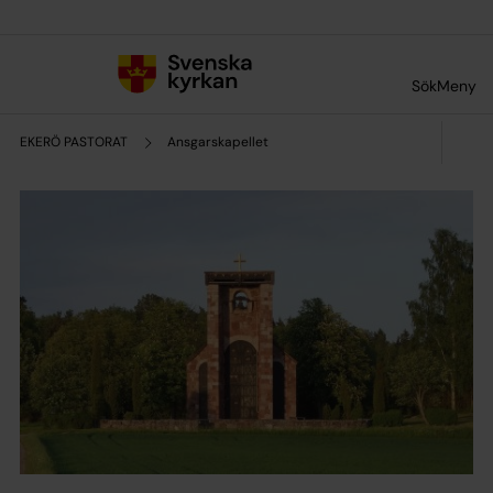
Till innehållet
Till undermeny
Sök
Meny
EKERÖ PASTORAT
Ansgarskapellet