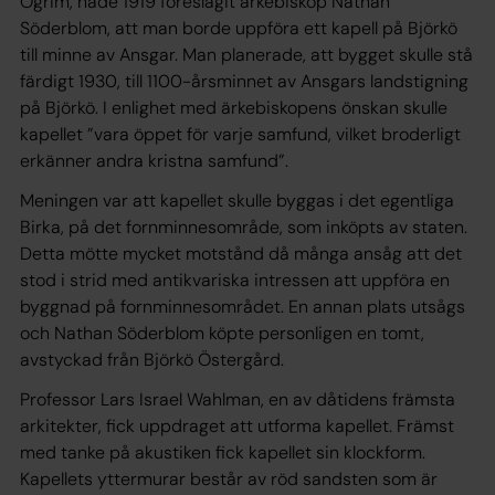
Ögrim, hade 1919 föreslagit ärkebiskop Nathan
Söderblom, att man borde uppföra ett kapell på Björkö
till minne av Ansgar. Man planerade, att bygget skulle stå
färdigt 1930, till 1100-årsminnet av Ansgars landstigning
på Björkö. I enlighet med ärkebiskopens önskan skulle
kapellet ”vara öppet för varje samfund, vilket broderligt
erkänner andra kristna samfund”.
Meningen var att kapellet skulle byggas i det egentliga
Birka, på det fornminnesområde, som inköpts av staten.
Detta mötte mycket motstånd då många ansåg att det
stod i strid med antikvariska intressen att uppföra en
byggnad på fornminnesområdet. En annan plats utsågs
och Nathan Söderblom köpte personligen en tomt,
avstyckad från Björkö Östergård.
Professor Lars Israel Wahlman, en av dåtidens främsta
arkitekter, fick uppdraget att utforma kapellet. Främst
med tanke på akustiken fick kapellet sin klockform.
Kapellets yttermurar består av röd sandsten som är