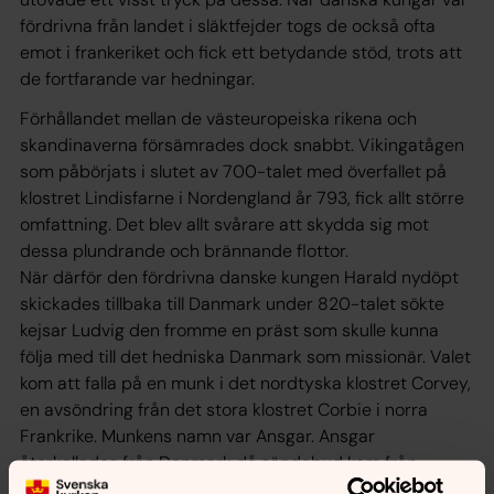
fördrivna från landet i släktfejder togs de också ofta
emot i frankeriket och fick ett betydande stöd, trots att
de fortfarande var hedningar.
Förhållandet mellan de västeuropeiska rikena och
skandinaverna försämrades dock snabbt. Vikingatågen
som påbörjats i slutet av 700-talet med överfallet på
klostret Lindisfarne i Nordengland år 793, fick allt större
omfattning. Det blev allt svårare att skydda sig mot
dessa plundrande och brännande flottor.
När därför den fördrivna danske kungen Harald nydöpt
skickades tillbaka till Danmark under 820-talet sökte
kejsar Ludvig den fromme en präst som skulle kunna
följa med till det hedniska Danmark som missionär. Valet
kom att falla på en munk i det nordtyska klostret Corvey,
en avsöndring från det stora klostret Corbie i norra
Frankrike. Munkens namn var Ansgar. Ansgar
återkallades från Danmark då sändebud kom från
svearna med begäran om att missionärer skulle sändas