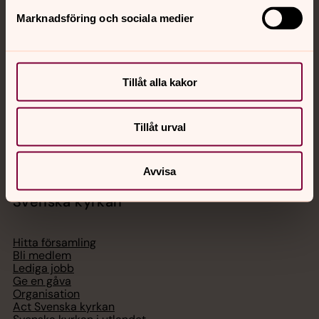
Jourhavande präst
Marknadsföring och sociala medier
Akut samtals- och krisstöd. Prata eller chatta anonymt
med en präst på kvällar och nätter.
Tillåt alla kakor
Chatt
Digitalt brev
Tillåt urval
Telefon 112
Avvisa
Svenska kyrkan
Hitta församling
Bli medlem
Lediga jobb
Ge en gåva
Organisation
Act Svenska kyrkan