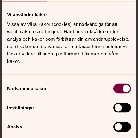
Vi använder kakor
Kontakt
Vissa av våra kakor (cookies) är nödvändiga för att
webbplatsen ska fungera. Här finns också kakor för
analys och kakor som förbättrar din användarupplevelse,
Kalender
samt kakor som används för marknadsföring och när vi
länkar vidare till andra plattformar. Läs mer om våra
kakor.
Hitta snabbt
Samtyckesval
Nödvändiga kakor
Sociala kanaler
Inställningar
Analys