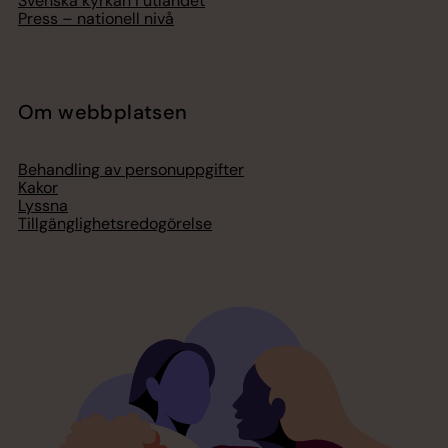
Svenska kyrkan i utlandet
Press – nationell nivå
Om webbplatsen
Behandling av personuppgifter
Kakor
Lyssna
Tillgänglighetsredogörelse