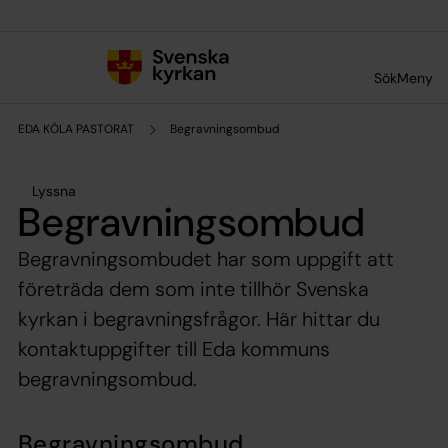
Till innehållet
Till undermeny
Sök
Meny
EDA KÖLA PASTORAT
Begravningsombud
Lyssna
Begravningsombud
Begravningsombudet har som uppgift att
företräda dem som inte tillhör Svenska
kyrkan i begravningsfrågor. Här hittar du
kontaktuppgifter till Eda kommuns
begravningsombud.
Begravningsombud