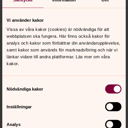
Begravningsombud
Begravningsombud i Eda kommun är:
Vi använder kakor
Tommy Glader.
Vissa av våra kakor (cookies) är nödvändiga för att
webbplatsen ska fungera. Här finns också kakor för
Telefon: 070-604 11 97
analys och kakor som förbättrar din användarupplevelse,
samt kakor som används för marknadsföring och när vi
länkar vidare till andra plattformar. Läs mer om våra
kakor.
Senast ändrad 23 oktober 2019
Synpunkter eller frågor på sidans
Samtyckesval
innehåll?
Nödvändiga kakor
eda-kola.pastorat@svenskakyrkan.se
Inställningar
Dela
Analys
Tillbaka till toppen
Tillbaka till innehållet