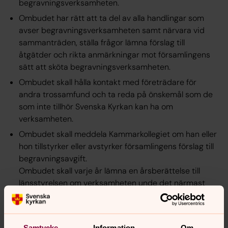
begravningsverksamheten.
Ombudet har rätt att ta del av alla handlingar som
avser begravningsverksamheten samt närvara vid
sammanträden, ställa frågor lämna förslag till
åtgätder och rikta anmärkningar mot församlingens
sätt att sköta begravningsverksamheten.
Ombudet skall hålla kontakt med företrädare för
andra trossamfund och ta reda på önskemål som de
som inte tillhör Svenska Kyrkan kan ha om
verksamheten.
Ombudet skall meddela Kammarkollegiet om han eller
hon tillstyrker eller avstyrker församlingens förslag till
begravningsavgift.
Ombudet skall varje år lämna en årsberättelse till
länsstyrelsen om verksamheten unde det närmast
föregående kalenderåret.
Samtycke
Information
Om