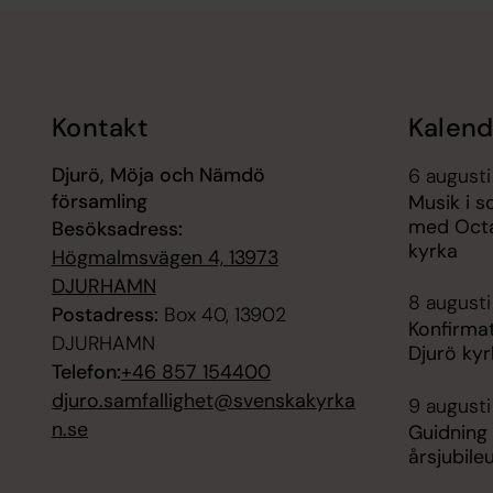
Tillbaka till toppen
Tillbaka till innehållet
Kontakt
Kalend
Djurö, Möja och Nämdö
6 augusti
församling
Musik i 
med Octa
Besöksadress:
kyrka
Högmalmsvägen 4, 13973
DJURHAMN
8 augusti
Postadress:
Box 40, 13902
Konfirmat
DJURHAMN
Djurö ky
Telefon:
+46 857 154400
djuro.samfallighet@svenskakyrka
9 augusti
n.se
Guidning 
årsjubil