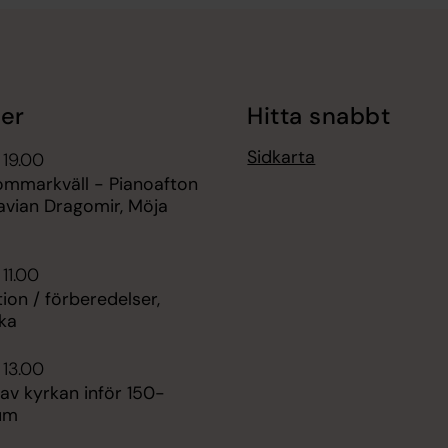
er
Hitta snabbt
Sidkarta
 19.00
sommarkväll - Pianoafton
vian Dragomir, Möja
 11.00
ion / förberedelser,
rka
 13.00
av kyrkan inför 150-
eum