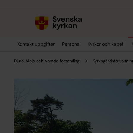
Till innehållet
Till undermeny
Kontakt uppgifter
Personal
Kyrkor och kapell
Djurö, Möja och Nämdö församling
Kyrkogårdsförvaltnin