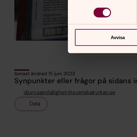
Avvisa
Senast ändrad 15 juni 2023
Synpunkter eller frågor på sidans i
djuro.samfallighet@svenskakyrkan.se
Dela