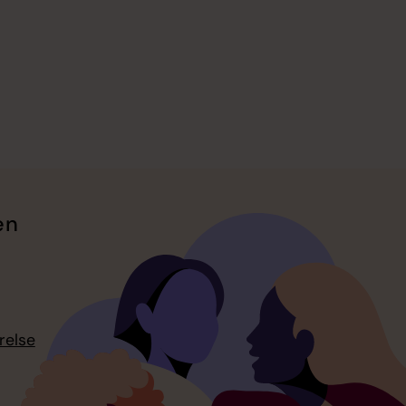
en
relse