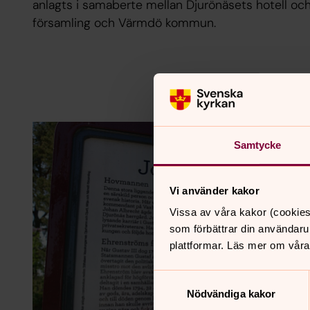
anlagts i samaberte mellan Djurönäsets hotell o
församling och Värmdö kommun.
Samtycke
Vi använder kakor
Vissa av våra kakor (cookies
som förbättrar din användaru
plattformar. Läs mer om våra
Samtyckesval
Nödvändiga kakor