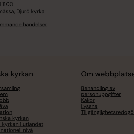
 11.00
ssa, Djurö kyrka
kommande händelser
ka kyrkan
Om webbplats
örsamling
Behandling av
lem
personuppgifter
jobb
Kakor
åva
Lyssna
ation
Tillgänglighetsredogö
nska kyrkan
 kyrkan i utlandet
nationell nivå