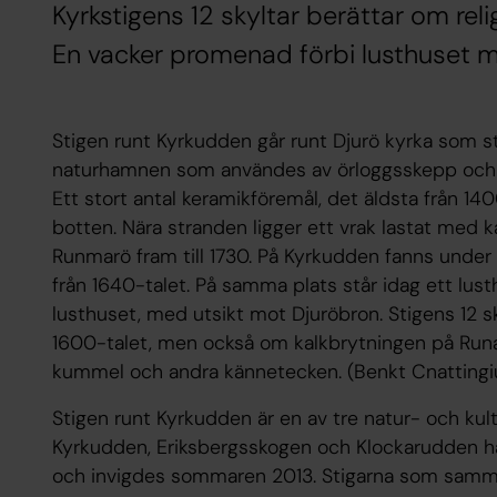
Kyrkstigens 12 skyltar berättar om rel
En vacker promenad förbi lusthuset m
Stigen runt Kyrkudden går runt Djurö kyrka som sto
naturhamnen som användes av örloggsskepp och 
Ett stort antal keramikföremål, det äldsta från 14
botten. Nära stranden ligger ett vrak lastat med 
Runmarö fram till 1730. På Kyrkudden fanns under ä
från 1640-talet. På samma plats står idag ett lu
lusthuset, med utsikt mot Djuröbron. Stigens 12 sk
1600-talet, men också om kalkbrytningen på Runa
kummel och andra kännetecken.
(Benkt Cnattingi
Stigen runt Kyrkudden är en av tre natur- och kultu
Kyrkudden, Eriksbergsskogen och Klockarudden ha
och invigdes sommaren 2013. Stigarna som samman