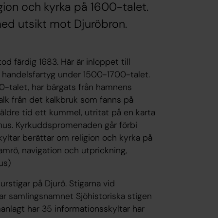
igion och kyrka på 1600-talet.
ed utsikt mot Djuröbron.
d färdig 1683. Här är inloppet till
handelsfartyg under 1500-1700-talet.
00-talet, har bärgats från hamnens
kalk från det kalkbruk som fanns på
ldre tid ett kummel, utritat på en karta
sthus. Kyrkuddspromenaden går förbi
yltar berättar om religion och kyrka på
mrö, navigation och utprickning,
us)
rstigar på Djurö. Stigarna vid
r samlingsnamnet Sjöhistoriska stigen
lagt har 35 informationsskyltar har