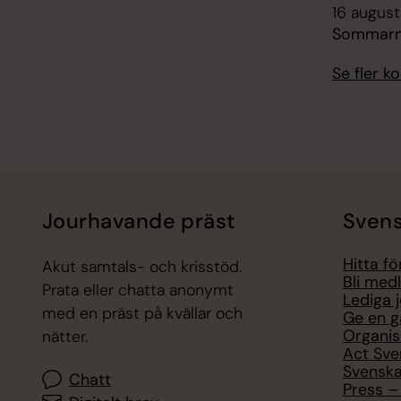
16 augusti
Sommarmä
Se fler 
Jourhavande präst
Svens
Hitta f
Akut samtals- och krisstöd.
Bli med
Prata eller chatta anonymt
Lediga 
med en präst på kvällar och
Ge en g
Organis
nätter.
Act Sve
Svenska
Chatt
Press – 