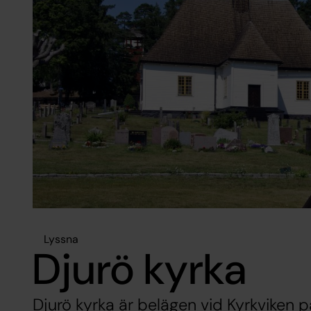
Lyssna
Djurö kyrka
Djurö kyrka är belägen vid Kyrkviken p