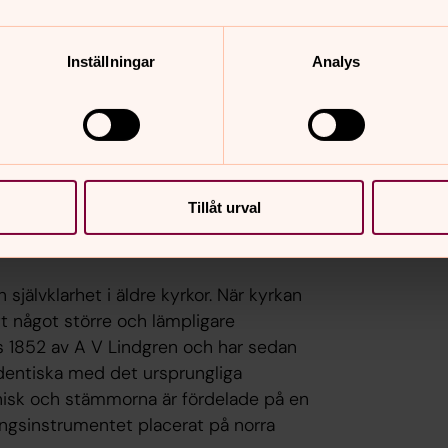
lan skänktes 1939 av G Schönmeyr.
Inställningar
Analys
”, utfördes 1706. Det överlämnades på
m. Efter flera påtryckningar kom det
s år 1928 en modell av barken Ragnar
et.
Tillåt urval
 självklarhet i äldre kyrkor. När kyrkan
t något större och lämpligare
 1852 av A V Lindgren och har sedan
dentiska med det ursprungliga
nisk och stämmorna är fördelade på en
ngsinstrumentet placerat på norra