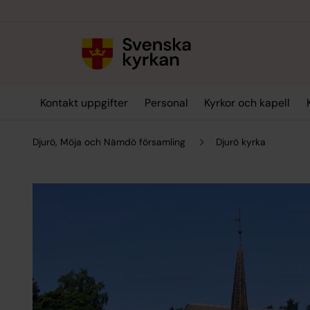
Till innehållet
Till undermeny
Kontakt uppgifter
Personal
Kyrkor och kapell
Djurö, Möja och Nämdö församling
Djurö kyrka