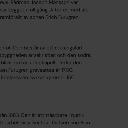
raeus. Rådman Joseph Månsson var
 var bygget i full gång. Arbetet med att
ramförallt av sonen Erich Furugren.
nfot. Den består av ett rektangulärt
utbyggnaden är sakristian och den södra,
blivit kyrkans dopkapell. Under den
en Furugren gravsattes år 1700.
 lotsläktaren. Kyrkan rymmer 150
ån 1683. Den är ett träarbete i rustik
ittpartiet visar Kristus i Getsemane. Han