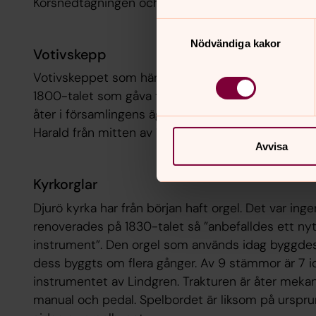
Korsnedtagningen och är en kopia av Rubens. Tav
Samtyckesval
Nödvändiga kakor
Votivskepp
Votivskeppet som hänger i långhuset, ”Nordstiern
1800-talet som gåva till Statens historiska museu
åter i församlingens ägo 1933. Till kyrkan skänkte
Harald från mitten av 1800-talet, nu placerad i kor
Avvisa
Kyrkorglar
Djurö kyrka har från början haft orgel. Det var ingen
renoverades på 1830-talet så ”anbefalldes ett nyt
instrument”. Den orgel som används idag byggdes
dess byggts om flera gånger. Av 9 stämmor är 7 i
instrumentet av Lindgren. Trakturen är åter meka
manual och pedal. Spelbordet är liksom på urspru