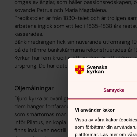
omges av änglar, som håller passionsredskapen, 
sovande Petrus och Maria Magdalena.
Predikstolen
är från 1830-talet och är troligen s
arbetena ingick som ett led i 1835-1838 års restaur
kasserades.
Bänkinredningen
fick sin nuvarande utformning 19
på de främre bänkskärmarna rekonstruerades år 1
Kyrkan har fem
krucifix
. Ett av dem är ett större kr
ursprung. De har daterats till ca 1500 och hänger ö
Oljemålningar
Samtycke
Djurö kyrka är ovanligt rik på oljemålningar. År 185
dem hänger fortfarande i kyrkorummet. Tavlan till 
Vi använder kakor
som smärtornas man. Det är en oljemålning på trä
Vissa av våra kakor (cookies
inför Pilatus, en kopia av Rembrandts tavla i Nati
som förbättrar din användaru
finns inskriven nedtill på tavlan. Oljemålningen p
plattformar. Läs mer om våra