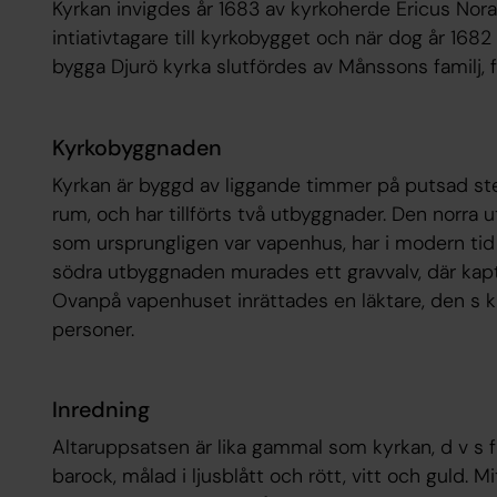
Kyrkan invigdes år 1683 av kyrkoherde Ericus No
intiativtagare till kyrkobygget och när dog år 1682
bygga Djurö kyrka slutfördes av Månssons familj, f
Kyrkobyggnaden
Kyrkan är byggd av liggande timmer på putsad ste
rum, och har tillförts två utbyggnader. Den norra 
som ursprungligen var vapenhus, har i modern tid 
södra utbyggnaden murades ett gravvalv, där kapt
Ovanpå vapenhuset inrättades en läktare, den s k
personer.
Inredning
Altaruppsatsen
är lika gammal som kyrkan, d v s fr
barock, målad i ljusblått och rött, vitt och guld. M