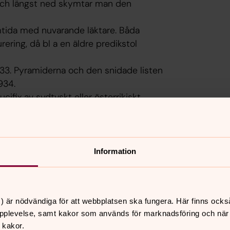
och längst ned skymtar man den
amtida med nuvarande läktare. Båda
ering, då bl a en äldre predikstol
33. Pyramiderna och den snidade listen
934.
ucifix av sydtyskt eller österrikiskt
ver ingången till sakristian.
Information
3 nämns tolv oljefärgsmålningar, tio av
vänster om altaret föreställer Kristus
 från 1600-talet med motivet Kristus
) är nödvändiga för att webbplatsen ska fungera. Här finns ocks
onal Gallery, London. Texten ”Ecce Homo”
pplevelse, samt kakor som används för marknadsföring och när vi
å södra korväggen visar
 kakor.