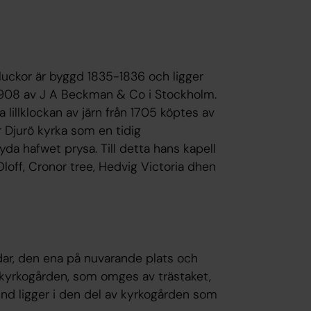
uckor är byggd 1835-1836 och ligger
 1908 av J A Beckman & Co i Stockholm.
 lillklockan av järn från 1705 köptes av
 Djurö kyrka som en tidig
a hafwet prysa. Till detta hans kapell
loff, Cronor tree, Hedvig Victoria dhen
dar, den ena på nuvarande plats och
 kyrkogården, som omges av trästaket,
und ligger i den del av kyrkogården som