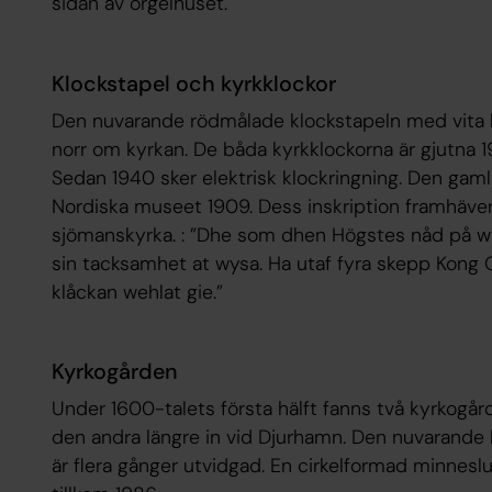
sidan av orgelhuset.
Klockstapel och kyrkklockor
Den nuvarande rödmålade klockstapeln med vita l
norr om kyrkan. De båda kyrkklockorna är gjutna
Sedan 1940 sker elektrisk klockringning. Den gamla
Nordiska museet 1909. Dess inskription framhäver
sjömanskyrka. : ”Dhe som dhen Högstes nåd på wyd
sin tacksamhet at wysa. Ha utaf fyra skepp Kong O
klåckan wehlat gie.”
Kyrkogården
Under 1600-talets första hälft fanns två kyrkogår
den andra längre in vid Djurhamn. Den nuvarande
är flera gånger utvidgad. En cirkelformad minnesl