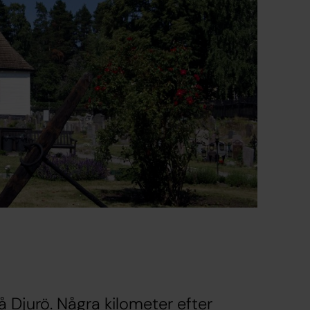
å Djurö. Några kilometer efter