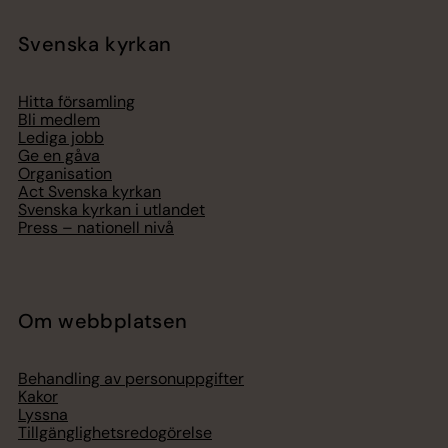
Svenska kyrkan
Hitta församling
Bli medlem
Lediga jobb
Ge en gåva
Organisation
Act Svenska kyrkan
Svenska kyrkan i utlandet
Press – nationell nivå
Om webbplatsen
Behandling av personuppgifter
Kakor
Lyssna
Tillgänglighetsredogörelse