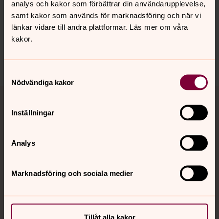
analys och kakor som förbättrar din användarupplevelse,
Senast ändrad 30 juni 2026
Synpunkter eller frågor på sidans
samt kakor som används för marknadsföring och när vi
innehåll?
länkar vidare till andra plattformar. Läs mer om våra
kakor.
st.gertrud.forsamling@svenskakyrkan.se
Dela
Samtyckesval
Nödvändiga kakor
Tillbaka till toppen
Tillbaka till innehållet
Inställningar
Kontakt
Analys
Marknadsföring och sociala medier
Kalender
Hitta snabbt
Tillåt alla kakor