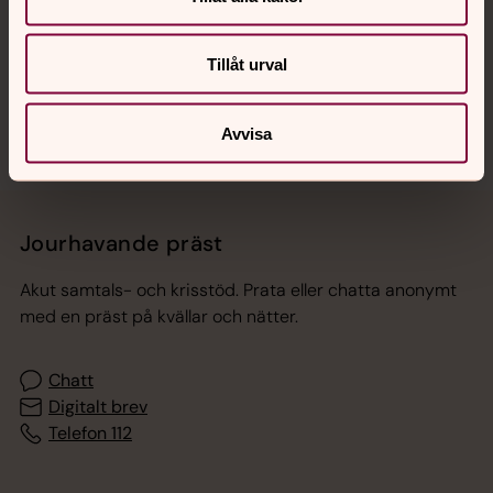
Tillåt urval
Sociala kanaler
Avvisa
Jourhavande präst
Akut samtals- och krisstöd. Prata eller chatta anonymt
med en präst på kvällar och nätter.
Chatt
Digitalt brev
Telefon 112