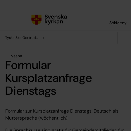
Till innehållet
Till undermeny
Sök
Meny
Tyska S:ta Gertruds församling
Lyssna
Formular
Kursplatzanfrage
Dienstags
Formular zur Kursplatzanfrage Dienstags: Deutsch als
Muttersprache (wöchentlich)
Die Sprachkurse sind gratis für Gemeindemitglieder, für