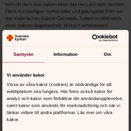
sich oft derb aus, haben aber das Herz auf dem rechten
Fleck. Kurzweiliger, humorvoller und gelungener Film vor
der malerischen Kulisse Cornwalls. Zudem erzählt nach
einer wahren Begebenheit. Wirklich sehenswert!
Mit Brotlunch und Fika. Ohne Anmeldung.
Samtycke
Information
Om
Senast ändrad 20 april 2026
Synpunkter eller frågor på sidans
Vi använder kakor
innehåll?
Vissa av våra kakor (cookies) är nödvändiga för att
st.gertrud.forsamling@svenskakyrkan.se
webbplatsen ska fungera. Här finns också kakor för
Dela
analys och kakor som förbättrar din användarupplevelse,
samt kakor som används för marknadsföring och när vi
länkar vidare till andra plattformar. Läs mer om våra
Tillbaka till toppen
Tillbaka till innehållet
kakor.