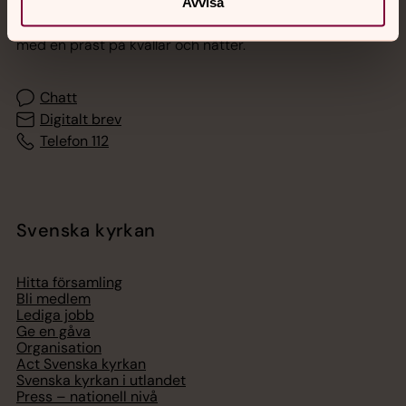
Avvisa
Akut samtals- och krisstöd. Prata eller chatta anonymt
med en präst på kvällar och nätter.
Chatt
Digitalt brev
Telefon 112
Svenska kyrkan
Hitta församling
Bli medlem
Lediga jobb
Ge en gåva
Organisation
Act Svenska kyrkan
Svenska kyrkan i utlandet
Press – nationell nivå