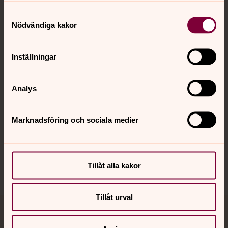
Samtyckesval
Kontakt
Nödvändiga kakor
Inställningar
Kalender
Analys
Hitta snabbt
Marknadsföring och sociala medier
Sociala kanaler
Tillåt alla kakor
Tillåt urval
Jourhavande präst