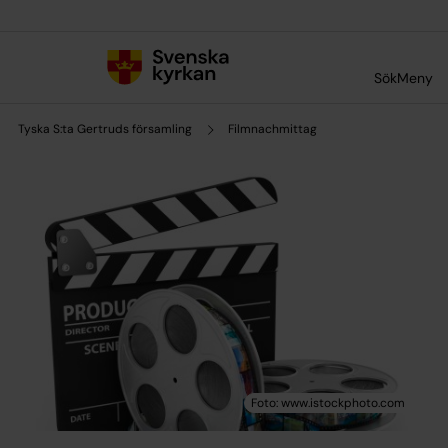
Till innehållet
Till undermeny
Sök
Meny
Tyska S:ta Gertruds församling
Filmnachmittag