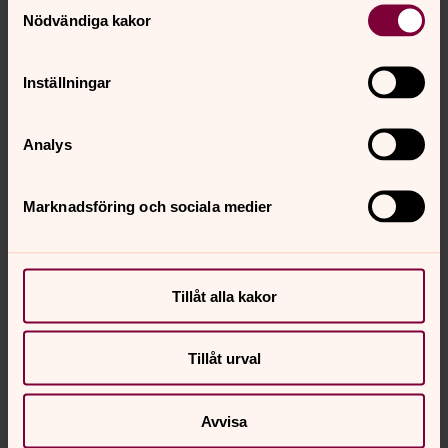
Nödvändiga kakor
OBS! Under perioden 1 december – 31mars utförs ingen
askspridning i Askspridningslunden p g a risk för
snötäcke.
Inställningar
Blankett för medgivande om askspridning kan du
ladda
ner här
.
Analys
Marknadsföring och sociala medier
Tillåt alla kakor
Tillåt urval
Avvisa