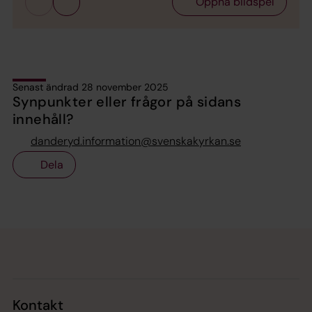
Öppna bildspel
Senast ändrad 28 november 2025
Synpunkter eller frågor på sidans
innehåll?
danderyd.information@svenskakyrkan.se
Dela
Tillbaka till toppen
Tillbaka till innehållet
Kontakt