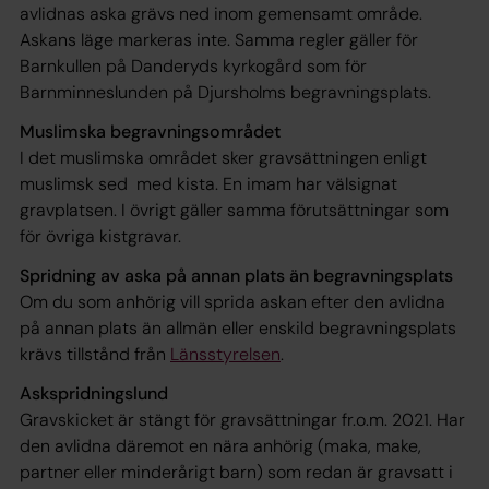
avlidnas aska grävs ned inom gemensamt område.
Askans läge markeras inte. Samma regler gäller för
Barnkullen på Danderyds kyrkogård som för
Barnminneslunden på Djursholms begravningsplats.
Muslimska begravningsområdet
I det muslimska området sker gravsättningen enligt
muslimsk sed med kista. En imam har välsignat
gravplatsen. I övrigt gäller samma förutsättningar som
för övriga kistgravar.
Spridning av aska på annan plats än begravningsplats
Om du som anhörig vill sprida askan efter den avlidna
på annan plats än allmän eller enskild begravningsplats
krävs tillstånd från
Länsstyrelsen
.
Askspridningslund
Gravskicket är stängt för gravsättningar fr.o.m. 2021. Har
den avlidna däremot en nära anhörig (maka, make,
partner eller minderårigt barn) som redan är gravsatt i