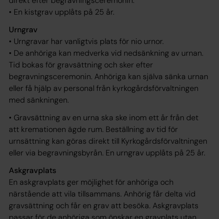
direkt efter begravningsceremonin.
• En kistgrav upplåts på 25 år.
Urngrav
• Urngravar har vanligtvis plats för nio urnor.
• De anhöriga kan medverka vid nedsänkning av urnan.
Tid bokas för gravsättning och sker efter
begravningsceremonin. Anhöriga kan själva sänka urnan
eller få hjälp av personal från kyrkogårdsförvaltningen
med sänkningen.
• Gravsättning av en urna ska ske inom ett år från det
att kremationen ägde rum. Beställning av tid för
urnsättning kan göras direkt till Kyrkogårdsförvaltningen
eller via begravningsbyrån. En urngrav upplåts på 25 år.
Askgravplats
En askgravplats ger möjlighet för anhöriga och
närstående att vila tillsammans. Anhörig får delta vid
gravsättning och får en grav att besöka. Askgravplats
passar för de anhöriga som önskar en gravplats utan