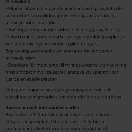
Minneslund
• Minneslunden är en gemensam anonym gravplats där
askan efter den avlidne grävs ner någonstans inom
minneslundens område.
• Anhöriga närvarar inte vid nedsättning/gravsättning.
• Inom minneslunden markeras inga enskilda gravplatser
och det finns inga individuella planteringar.
Begravningsverksamheten ansvarar för vården av
minneslunden.
• Besökare får medverka till minneslundens utsmyckning
med snittblommor, buketter, enstaka krukplantor och
ljus på anvisade platser.
Gräsytan i minneslunden är jordningsområde och
betraktas som gravplats, den bör därför inte beträdas.
Barnkullen och Barnminneslunden
Barnkullen och Barnminneslunden är, som namnet
antyder en gravplats för små barn. De är båda
gravplatser av kollektiv och anonym karaktär, där