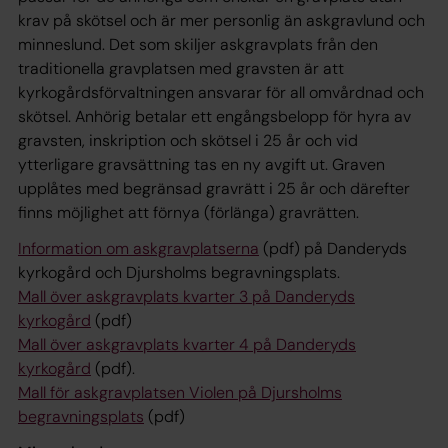
krav på skötsel och är mer personlig än askgravlund och
minneslund. Det som skiljer askgravplats från den
traditionella gravplatsen med gravsten är att
kyrkogårdsförvaltningen ansvarar för all omvårdnad och
skötsel. Anhörig betalar ett engångsbelopp för hyra av
gravsten, inskription och skötsel i 25 år och vid
ytterligare gravsättning tas en ny avgift ut. Graven
upplåtes med begränsad gravrätt i 25 år och därefter
finns möjlighet att förnya (förlänga) gravrätten.
Information om askgravplatserna
(pdf) på Danderyds
kyrkogård och Djursholms begravningsplats.
Mall över askgravplats kvarter 3 på Danderyds
kyrkogård
(pdf)
Mall över askgravplats kvarter 4 på Danderyds
kyrkogård
(pdf).
Mall för askgravplatsen Violen på Djursholms
begravningsplats
(pdf)