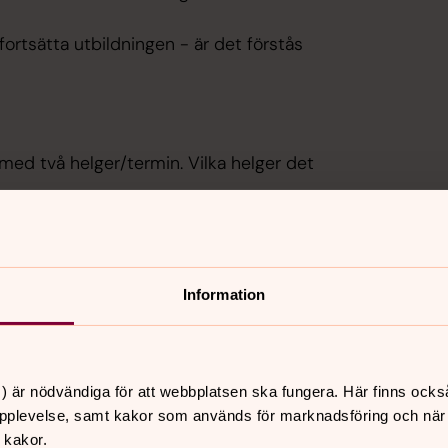
fortsätta utbildningen - är det förstås
 med två helger/termin. Vilka helger det
Information
) är nödvändiga för att webbplatsen ska fungera. Här finns ocks
pplevelse, samt kakor som används för marknadsföring och när vi
 kakor.