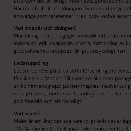
Eftersom det är viktigt med nästa generations led
När man fullföljt utbildningen får man ett intyg o
ansvariga som referenser i t ex jobb- och/eller an
Vad innebär utbildningen?
Man lär sig bl a pedagogik, metodik, att prata inf
ledarskap, etik, skapande, drama, förmedling av ku
gruppdynamik, kroppsspråk, gruppsykologi m.m.
Ledaruppdrag
Ledare behövs på olika sätt i församlingens verk
få olika erbjudanden. Till exempel åka med på läg
en konfirmandgrupp på hemmaplan, medverka i gu
med på resor, med mera. Uppdragen ser olika ut -
god förebild och att ha roligt!
Vad krävs?
Målet är att lärandet ska vara roligt och det är ing
100 % närvaro. Det vill säga - det man eventuell