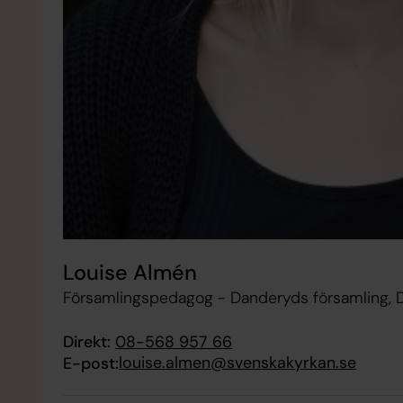
Louise Almén
Församlingspedagog - Danderyds församling, 
Direkt:
08-568 957 66
louise.almen@svenskakyrkan.se
E-post: