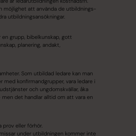
are är ledarutbildningen kostnadsfri.
ch möjlighet att använda de utbildnings-
dra utbildningsansökningar.
ör en grupp, bibelkunskap, gott
nskap, planering, andakt,
samheter. Som utbildad ledare kan man
er med konfirmandgrupper, vara ledare i
dstjänster och ungdomskvällar, åka
 men det handlar alltid om att vara en
a prov eller förhör.
t missar under utbildningen kommer inte