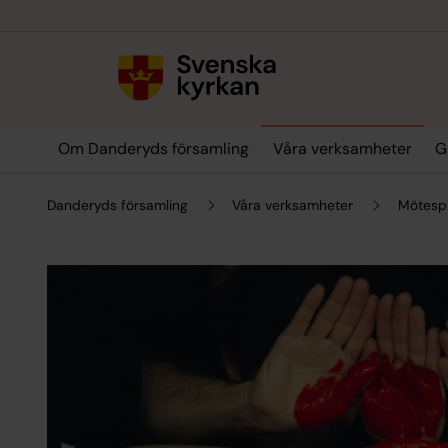
Till innehållet
Till undermeny
Om Danderyds församling
Våra verksamheter
G
Danderyds församling
Våra verksamheter
Mötespl