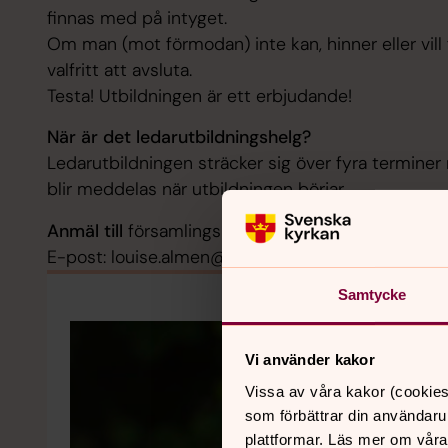
finnas med på intyget.
Om man (mot förmodan) inte kan, hinner eller vill 
valfritt att avsluta.
Testa! Utbildningen är ett erbjudande!
När är det ledarutbildningshelg?
Ledarutbildningen sträcker sig över fyra terminer
blir meddelas när utbildningen börjar.
Anmäl till
församlingspedagog Louise Almén.
E-post: louise.almen@svenskakyrkan.se
Samtycke
Vi använder kakor
Vissa av våra kakor (cookies
som förbättrar din användaru
plattformar. Läs mer om våra