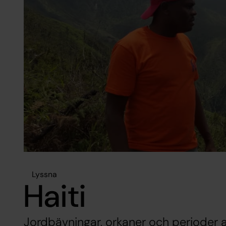
Lyssna
Haiti
Jordbävningar, orkaner och perioder a