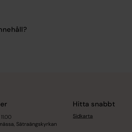
nnehåll?
er
Hitta snabbt
Sidkarta
 11.00
ässa, Sätraängskyrkan