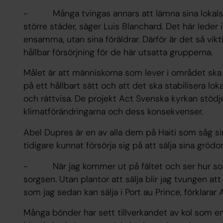
- Många tvingas annars att lämna sina lokalsamh
större städer, säger Luis Blanchard. Det här leder i 
ensamma, utan sina föräldrar. Därför är det så vikti
hållbar försörjning för de här utsatta grupperna.
Målet är att människorna som lever i området ska
på ett hållbart sätt och att det ska stabilisera lok
och rättvisa. De projekt Act Svenska kyrkan stödj
klimatförändringarna och dess konsekvenser.
Abel Dupres är en av alla dem på Haiti som såg sin
tidigare kunnat försörja sig på att sälja sina gröd
- När jag kommer ut på fältet och ser hur solen
sorgsen. Utan plantor att sälja blir jag tvungen att
som jag sedan kan sälja i Port au Prince, förklarar 
Många bönder har sett tillverkandet av kol som en 