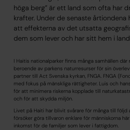
höga berg” är ett land som ofta har d
krafter. Under de senaste årtiondena h
att effekterna av det utsatta geografisk
dem som lever och har sitt hem i land
I Haitis nationalparker finns många samhällen där 
beroende av parkens naturresurser för sin överlev
partner till Act Svenska kyrkan, FNGA. FNGA (Fon
med fokus på mänskliga rättigheter. Luis och hans 
för att minimera riskerna kopplade till naturkatast
och för att skydda miljön.
Livet på Haiti har blivit svårare för många till fö
försöker göra tillvaron enklare för människorna hä
inkomst för de familjer som lever i fattigdom.