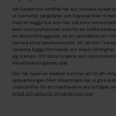
När katastrofer inträffat har Act Svenska kyrkan bid
ut livsmedel, sängkläder och hygienartiklar till be
med att bygga hus som kan stå emot extremväder
även med psykosocialt stöd för att stärka lokalsa
att arbeta förbyggande, så att samhällena och ind
hantera stora naturkatastrofer. Att de mitt i kaos
varandra, bygga förtroende och skapa tillhörighe
sig starkare. Allt detta fungerar som riskminimerin
klimatförändringarnas spår.
Den här typen av insatser kommer att bli allt vikt
uppvärmningen. Men tillsammans kan vi göra skill
underskrifter för att makthavarna ska ta frågan om
också och agera för klimaträttvisa idag!