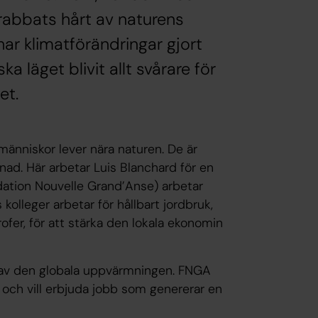
rabbats hårt av naturens
ar klimatförändringar gjort
a läget blivit allt svårare för
et.
människor lever nära naturen. De är
nad. Här arbetar Luis Blanchard för en
dation Nouvelle Grand’Anse) arbetar
kolleger arbetar för hållbart jordbruk,
rofer, för att stärka den lokala ekonomin
ljd av den globala uppvärmningen. FNGA
r och vill erbjuda jobb som genererar en