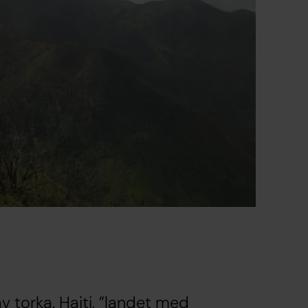
v torka. Haiti, ”landet med