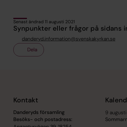
Senast ändrad 11 augusti 2021
Synpunkter eller frågor på sidans i
danderyd.information@svenskakyrkan.se
Dela
Tillbaka till toppen
Tillbaka till innehållet
Kontakt
Kalend
Danderyds församling
9 augusti
Besöks- och postadress:
Sommarm
Angantyrvägen 39, 18254