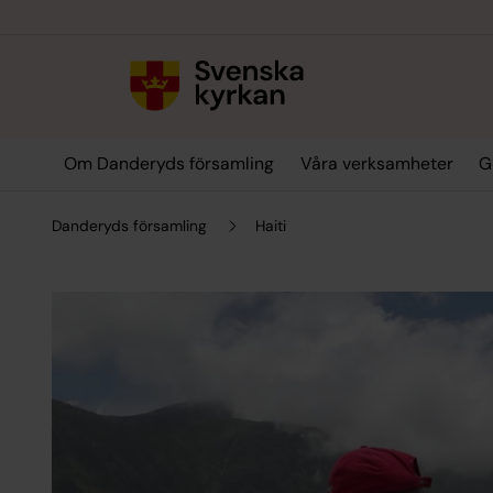
Till innehållet
Till undermeny
Om Danderyds församling
Våra verksamheter
G
Danderyds församling
Haiti