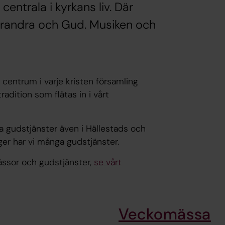
entrala i kyrkans liv. Där
 varandra och Gud. Musiken och
är centrum i varje kristen församling
radition som flätas in i vårt
ra gudstjänster även i Hällestads och
er har vi många gudstjänster.
ässor och gudstjänster,
se vårt
Veckomässa