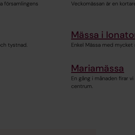
la församlingens
Veckomässan är en kortare,
Mässa i Ionat
och tystnad.
Enkel Mässa med mycket mu
Mariamässa
En gång i månaden firar vi
centrum.