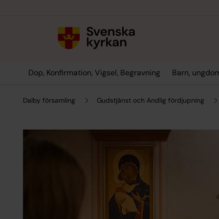
Till innehållet
Till undermeny
Dop, Konfirmation, Vigsel, Begravning
Barn, ungdom
Dalby församling
Gudstjänst och Andlig fördjupning