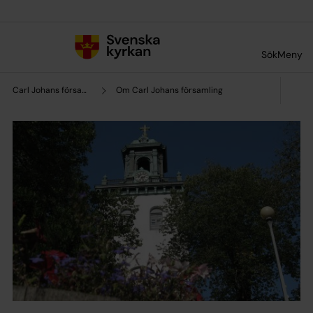
Till innehållet
Till undermeny
Sök
Meny
Carl Johans församling
Om Carl Johans församling