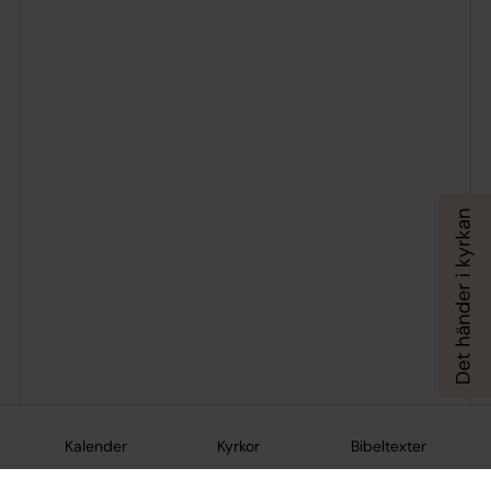
Kalender
Kyrkor
Bibeltexter