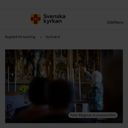
Till innehållet
Till undermeny
Sök
Meny
Bygdeå församling
Kyrkvärd