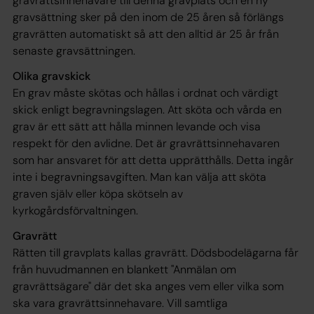
gravrättsinnehavare till denna gravplats och en ny
gravsättning sker på den inom de 25 åren så förlängs
gravrätten automatiskt så att den alltid är 25 år från
senaste gravsättningen.
Olika gravskick
En grav måste skötas och hållas i ordnat och värdigt
skick enligt begravningslagen. Att sköta och vårda en
grav är ett sätt att hålla minnen levande och visa
respekt för den avlidne. Det är gravrättsinnehavaren
som har ansvaret för att detta upprätthålls. Detta ingår
inte i begravningsavgiften. Man kan välja att sköta
graven själv eller köpa skötseln av
kyrkogårdsförvaltningen.
Gravrätt
Rätten till gravplats kallas gravrätt. Dödsbodelägarna får
från huvudmannen en blankett "Anmälan om
gravrättsägare" där det ska anges vem eller vilka som
ska vara gravrättsinnehavare. Vill samtliga