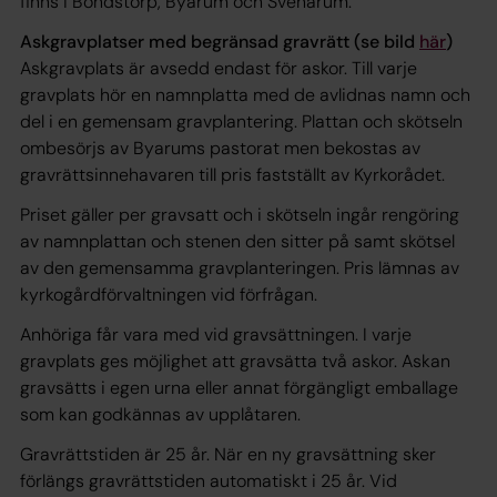
finns i Bondstorp, Byarum och Svenarum.
Askgravplatser med begränsad gravrätt (se bild
här
)
Askgravplats är avsedd endast för askor. Till varje
gravplats hör en namnplatta med de avlidnas namn och
del i en gemensam gravplantering. Plattan och skötseln
ombesörjs av Byarums pastorat men bekostas av
gravrättsinnehavaren till pris fastställt av Kyrkorådet.
Priset gäller per gravsatt och i skötseln ingår rengöring
av namnplattan och stenen den sitter på samt skötsel
av den gemensamma gravplanteringen. Pris lämnas av
kyrkogårdförvaltningen vid förfrågan.
Anhöriga får vara med vid gravsättningen. I varje
gravplats ges möjlighet att gravsätta två askor. Askan
gravsätts i egen urna eller annat förgängligt emballage
som kan godkännas av upplåtaren.
Gravrättstiden är 25 år. När en ny gravsättning sker
förlängs gravrättstiden automatiskt i 25 år. Vid