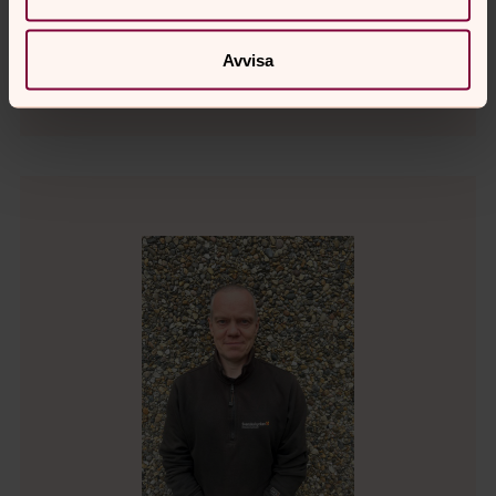
Kyrkogårds- och fastighetschef, Byarums pastorat
Mobil:
070-278 32 82
Avvisa
lars.andersson5@svenskakyrkan.se
E-post: