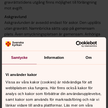
gravrättstidens utgång finns möjlighet till förlängning
mot avgift.
Askgravlund
Askgravlunden är avsedd endast för askor. Den upplåts
utan gravrätt. Namnbricka sätts upp på gemensam
plats. Även smyckningsplatsen är gemensam. Anhöriga
har möjlighet att närvara vid gravsättning. Askgravlund
finns i Bondstorp, Byarum och Svenarum.
Minneslund
Samtycke
Information
Om
Minneslunden är ett gravområde för nedgrävning av
askor. Detta är en anonym gravsättning utan gravrätt
eller plats för namn. Gravsättning sker endast i närvaro
Vi använder kakor
av personal. Minneslunden har en gemensam
Vissa av våra kakor (cookies) är nödvändiga för att
smyckningsplats. Minneslund finns i Bondstorp, Byarum
webbplatsen ska fungera. Här finns också kakor för
och Svenarum.
analys och kakor som förbättrar din användarupplevelse,
samt kakor som används för marknadsföring och när vi
länkar vidare till andra plattformar. Läs mer om våra