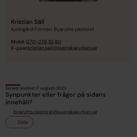
Kristian Säll
Kyrkogård Förman, Byarums pastorat
Mobil:
070-278 32 80
kristian.sall@svenskakyrkan.se
E-post:
Senast ändrad 17 augusti 2022
Synpunkter eller frågor på sidans
innehåll?
byarums.pastorat@svenskakyrkan.se
Dela