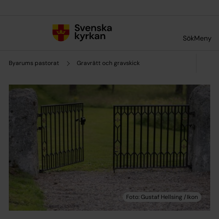
Till innehållet
Till undermeny
Sök
Meny
Byarums pastorat
Gravrätt och gravskick