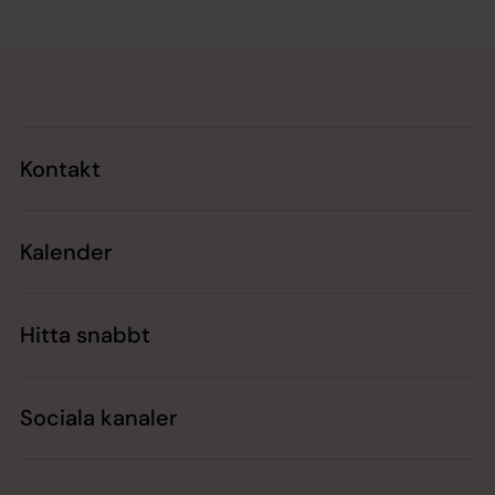
Tillbaka till toppen
Tillbaka till innehållet
Kontakt
Kalender
Hitta snabbt
Sociala kanaler