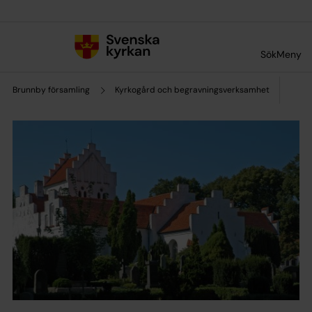
Till innehållet
Till undermeny
Sök
Meny
Brunnby församling
Kyrkogård och begravningsverksamhet