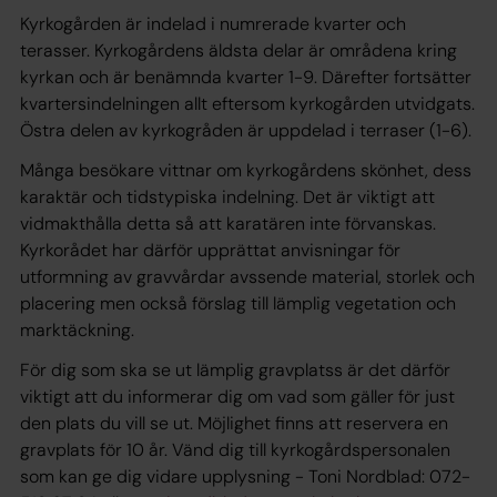
Kyrkogården är indelad i numrerade kvarter och
terasser. Kyrkogårdens äldsta delar är områdena kring
kyrkan och är benämnda kvarter 1-9. Därefter fortsätter
kvartersindelningen allt eftersom kyrkogården utvidgats.
Östra delen av kyrkogråden är uppdelad i terraser (1-6).
Många besökare vittnar om kyrkogårdens skönhet, dess
karaktär och tidstypiska indelning. Det är viktigt att
vidmakthålla detta så att karatären inte förvanskas.
Kyrkorådet har därför upprättat anvisningar för
utformning av gravvårdar avssende material, storlek och
placering men också förslag till lämplig vegetation och
marktäckning.
För dig som ska se ut lämplig gravplatss är det därför
viktigt att du informerar dig om vad som gäller för just
den plats du vill se ut. Möjlighet finns att reservera en
gravplats för 10 år. Vänd dig till kyrkogårdspersonalen
som kan ge dig vidare upplysning - Toni Nordblad: 072-