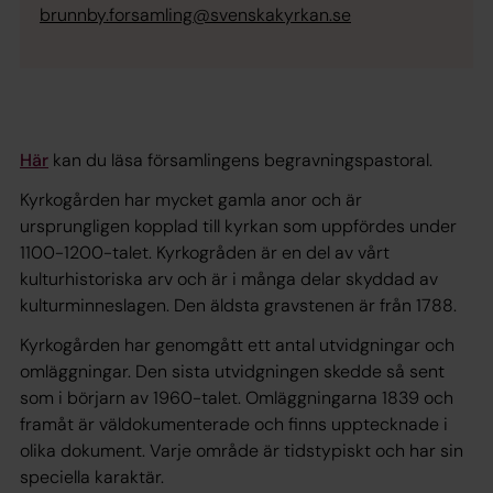
brunnby.forsamling@svenskakyrkan.se
Här
kan du läsa församlingens begravningspastoral.
Kyrkogården har mycket gamla anor och är
ursprungligen kopplad till kyrkan som uppfördes under
1100-1200-talet. Kyrkogråden är en del av vårt
kulturhistoriska arv och är i många delar skyddad av
kulturminneslagen. Den äldsta gravstenen är från 1788.
Kyrkogården har genomgått ett antal utvidgningar och
omläggningar. Den sista utvidgningen skedde så sent
som i börjarn av 1960-talet. Omläggningarna 1839 och
framåt är väldokumenterade och finns upptecknade i
olika dokument. Varje område är tidstypiskt och har sin
speciella karaktär.