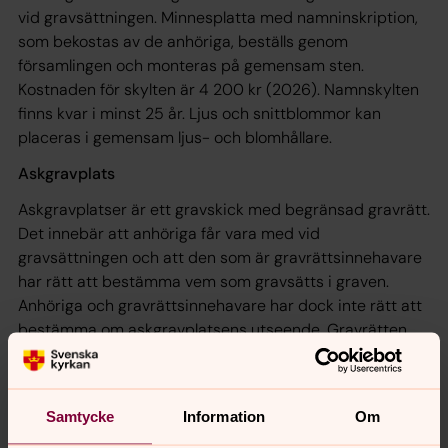
vid gravsättningen. Minnesplatta med namninskription,
som bekostas av de anhöriga, beställs genom
församlingen och monteras på gemensam sten.
Kostnaden för skylten är 4 200 kr (2026). Namnskylten
finns kvar i minst 25 år. Ljus och snittblommor kan
placeras i gemensam ljus- och blomhållare.
Askgravplats
Askgravplatser är ett gravskick med begränsad gravrätt.
Det innebär att anhöriga får vara med vid
gravsättningen och att den som är gravrättsinnehavare
har rätt att bestämma vem som gravsätts i graven.
Anhöriga och gravrättsinnehavare har dock inte rätt att
bestämma om askgravplatsens utseende. Gravrätten
varar i 25 år och kan förlängas med 25 år i taget. Om
ingen förlängning görs, efter 25 år, tillfaller den
huvudmannen.
Samtycke
Information
Om
Varje askgravplats är 70x70 cm och det finns plats för