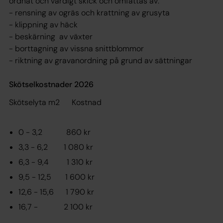
ordnat och värdigt skick och omfattas av:
- rensning av ogräs och krattning av grusyta
- klippning av häck
- beskärning av växter
- borttagning av vissna snittblommor
- riktning av gravanordning på grund av sättningar
Skötselkostnader 2026
Skötselyta m2
K
ostnad
0 - 3,2 860 kr
3,3 - 6,2 1 080 kr
6,3 - 9,4 1 310 kr
9,5 - 12,5 1 600 kr
12,6 - 15,6 1 790 kr
16,7 - 2 100 kr