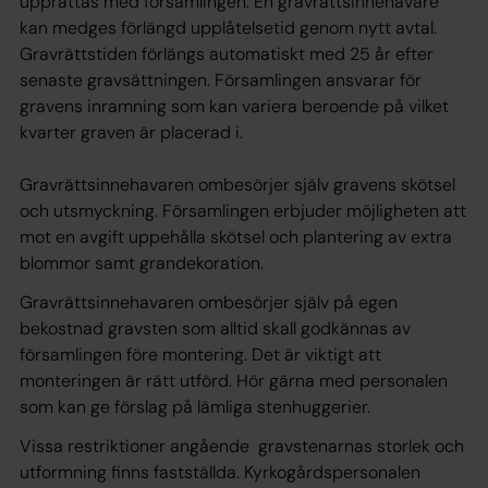
upprättas med församlingen. En gravrättsinnehavare
kan medges förlängd upplåtelsetid genom nytt avtal.
Gravrättstiden förlängs automatiskt med 25 år efter
senaste gravsättningen. Församlingen ansvarar för
gravens inramning som kan variera beroende på vilket
kvarter graven är placerad i.
Gravrättsinnehavaren ombesörjer själv gravens skötsel
och utsmyckning. Församlingen erbjuder möjligheten att
mot en avgift uppehålla skötsel och plantering av extra
blommor samt grandekoration.
Gravrättsinnehavaren ombesörjer själv på egen
bekostnad gravsten som alltid skall godkännas av
församlingen före montering. Det är viktigt att
monteringen är rätt utförd. Hör gärna med personalen
som kan ge förslag på lämliga stenhuggerier.
Vissa restriktioner angående gravstenarnas storlek och
utformning finns fastställda. Kyrkogårdspersonalen