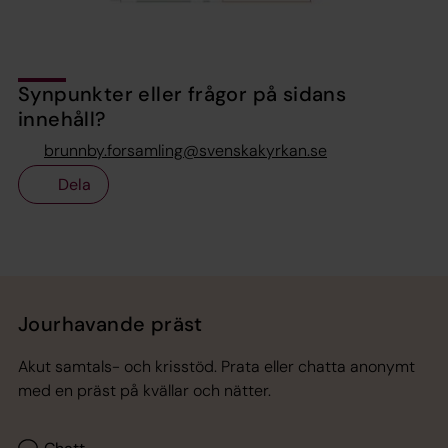
Synpunkter eller frågor på sidans
innehåll?
brunnby.forsamling@svenskakyrkan.se
Dela
Tillbaka till toppen
Tillbaka till innehållet
Jourhavande präst
Akut samtals- och krisstöd. Prata eller chatta anonymt
med en präst på kvällar och nätter.