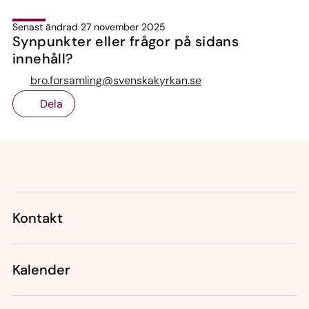
Senast ändrad 27 november 2025
Synpunkter eller frågor på sidans
innehåll?
bro.forsamling@svenskakyrkan.se
Dela
Tillbaka till toppen
Tillbaka till innehållet
Kontakt
Kalender