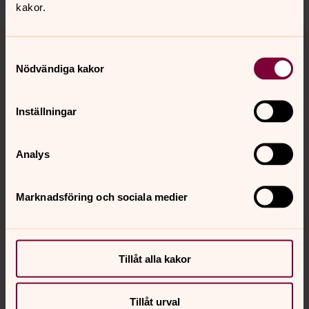
kakor.
Tillbaka till toppen
Tillbaka till innehållet
Samtyckesval
Nödvändiga kakor
Kontakt
Inställningar
Kalender
Analys
Marknadsföring och sociala medier
Hitta snabbt
Sociala kanaler
Tillåt alla kakor
Tillåt urval