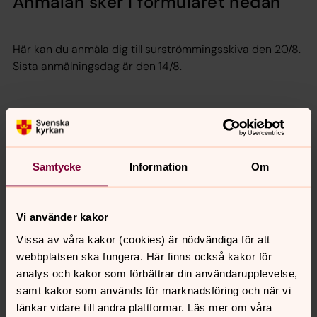
Anmälan sker i formuläret nedan
Här kan du anmäla dig till surströmmingsskiva den 20/8.
Sista anmälningsdag är den 14/8.
Skicka anmälan
Samtycke
Information
Om
Vi använder kakor
Senast ändrad 2 juli 2026
Synpunkter eller frågor på sidans
Vissa av våra kakor (cookies) är nödvändiga för att
innehåll?
webbplatsen ska fungera. Här finns också kakor för
analys och kakor som förbättrar din användarupplevelse,
bro.forsamling@svenskakyrkan.se
samt kakor som används för marknadsföring och när vi
Dela
länkar vidare till andra plattformar. Läs mer om våra