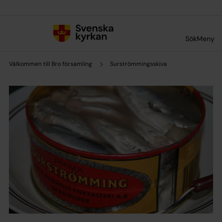
Till innehållet
Till undermeny
Sök
Meny
Välkommen till Bro församling
Surströmmingsskiva