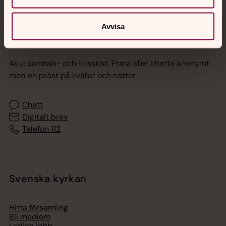
Avvisa
Jourhavande präst
Akut samtals- och krisstöd. Prata eller chatta anonymt
med en präst på kvällar och nätter.
Chatt
Digitalt brev
Telefon 112
Svenska kyrkan
Hitta församling
Bli medlem
Lediga jobb