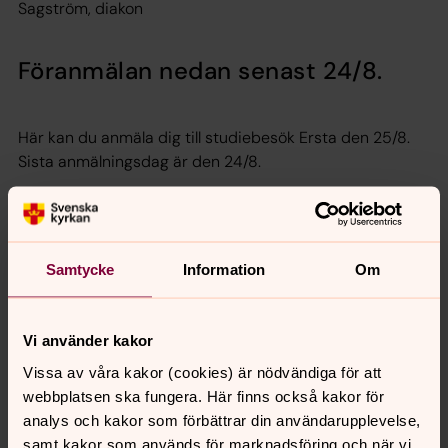
Sagström, diakon
Föranmälan nedan senast 24/8.
Här kan du anmäla dig till studiebesök Ersta den 25/8.
Sista anmälningsdag är den 24/8.
Samtycke
Information
Om
Skicka anmälan
Vi använder kakor
Vissa av våra kakor (cookies) är nödvändiga för att
Senast ändrad 9 juli 2026
webbplatsen ska fungera. Här finns också kakor för
Synpunkter eller frågor på sidans
analys och kakor som förbättrar din användarupplevelse,
innehåll?
samt kakor som används för marknadsföring och när vi