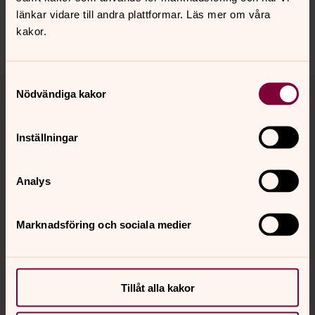
bro.forsamling@svenskakyrkan.se
länkar vidare till andra plattformar. Läs mer om våra
kakor.
Dela
Tillbaka till toppen
Tillbaka till innehållet
Samtyckesval
Nödvändiga kakor
Inställningar
Kontakt
Analys
Kalender
Marknadsföring och sociala medier
Hitta snabbt
Tillåt alla kakor
Sociala kanaler