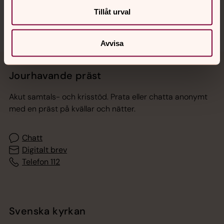
Tillåt urval
Avvisa
Jourhavande präst
Akut samtals- och krisstöd. Prata eller chatta anonymt
med en präst på kvällar och nätter.
Chatt
Digitalt brev
Telefon 112
Svenska kyrkan