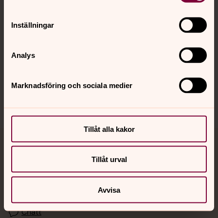
Kalender
Inställningar
Hitta snabbt
Analys
Sociala kanaler
Marknadsföring och sociala medier
Tillåt alla kakor
Jourhavande präst
Tillåt urval
Akut samtals- och krisstöd. Prata eller chatta anonymt
med en präst på kvällar och nätter.
Avvisa
Chatt