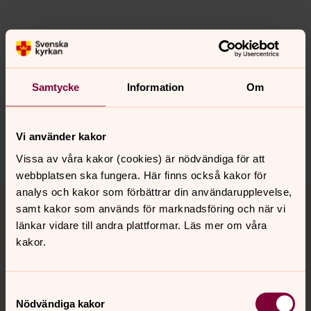
Senast ändrad 21 oktober 2025
Synpunkter eller frågor på sidans
Samtycke
Information
Om
innehåll?
bro.forsamling@svenskakyrkan.se
Vi använder kakor
Dela
Vissa av våra kakor (cookies) är nödvändiga för att
webbplatsen ska fungera. Här finns också kakor för
Tillbaka till toppen
Tillbaka till innehållet
analys och kakor som förbättrar din användarupplevelse,
samt kakor som används för marknadsföring och när vi
länkar vidare till andra plattformar. Läs mer om våra
kakor.
Kontakt
Samtyckesval
Nödvändiga kakor