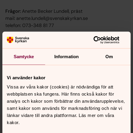
Frågor:
Anette Becker Lundell, präst
mail: anette.lundell@svenskakyrkan.se
telefon: 073-348 81 77
Samtycke
Information
Om
Senast ändrad 25 mars 2025
Synpunkter eller frågor på sidans
innehåll?
Vi använder kakor
Vissa av våra kakor (cookies) är nödvändiga för att
bro.forsamling@svenskakyrkan.se
webbplatsen ska fungera. Här finns också kakor för
Dela
analys och kakor som förbättrar din användarupplevelse,
samt kakor som används för marknadsföring och när vi
länkar vidare till andra plattformar. Läs mer om våra
Tillbaka till toppen
Tillbaka till innehållet
kakor.