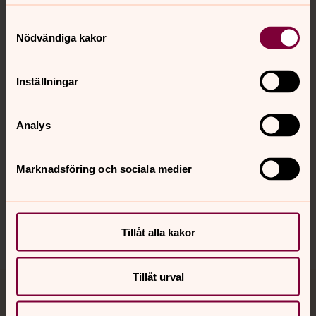
Samtyckesval
Kontakt
Nödvändiga kakor
Inställningar
Kalender
Analys
Hitta snabbt
Marknadsföring och sociala medier
Sociala kanaler
Tillåt alla kakor
Tillåt urval
Jourhavande präst