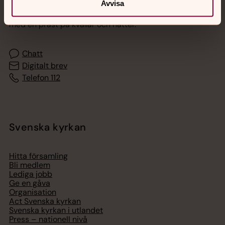
Avvisa
Akut samtals- och krisstöd. Prata eller chatta anonymt
med en präst på kvällar och nätter.
Chatt
Digitalt brev
Telefon 112
Svenska kyrkan
Hitta församling
Bli medlem
Lediga jobb
Ge en gåva
Organisation
Act Svenska kyrkan
Svenska kyrkan i utlandet
Press – nationell nivå