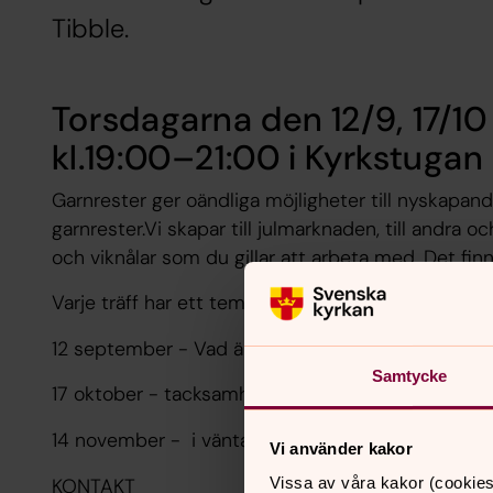
Tibble.
Torsdagarna den 12/9, 17/10 
kl.19:00–21:00 i Kyrkstugan
Garnrester ger oändliga möjligheter till nyskapan
garnrester.Vi skapar till julmarknaden, till andra o
och viknålar som du gillar att arbeta med. Det finn
Varje träff har ett tema:
12 september - Vad är nödvändigt?
Samtycke
17 oktober - tacksamhet
14 november - i väntan på advent
Vi använder kakor
KONTAKT
Vissa av våra kakor (cookies