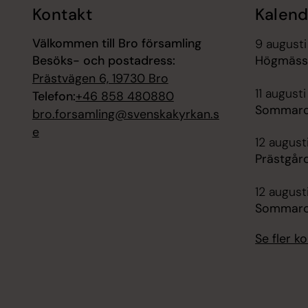
Kontakt
Kalend
Välkommen till Bro församling
9 augusti
Besöks- och postadress:
Högmässa
Prästvägen 6, 19730 Bro
11 augusti
Telefon:
+46 858 480880
Sommarc
bro.forsamling@svenskakyrkan.s
e
12 august
Prästgår
12 august
Sommarc
Se fler 