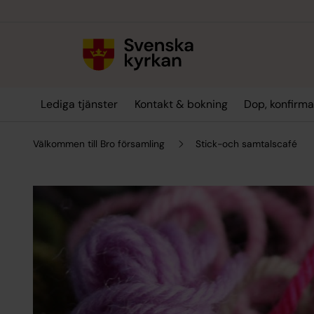
Till innehållet
Till undermeny
Lediga tjänster
Kontakt & bokning
Dop, konfirma
Välkommen till Bro församling
Stick-och samtalscafé