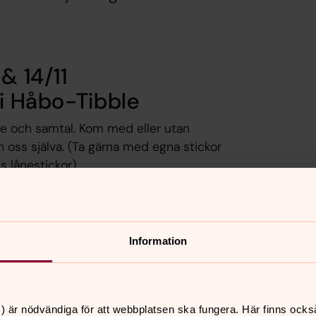
& 14/11
 i Håbo-Tibble
de och samtal. Kom med eller utan
ch oss själva. (Ta gärna med egna stickor
s lånestickor).
Information
) är nödvändiga för att webbplatsen ska fungera. Här finns ocks