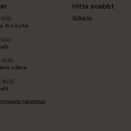
er
Hitta snabbt
Sidkarta
 11.00
, Bro kyrka
 11.00
afé
i 13.30
dens odlare
i 16.00
afé
kommande händelser