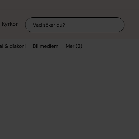
Sök
Kyrkor
Mer (2)
l & diakoni
Bli medlem