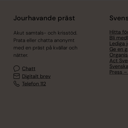
Jourhavande präst
Svens
Hitta f
Akut samtals- och krisstöd.
Bli med
Prata eller chatta anonymt
Lediga 
med en präst på kvällar och
Ge en g
Organis
nätter.
Act Sve
Svenska
Chatt
Press – 
Digitalt brev
Telefon 112