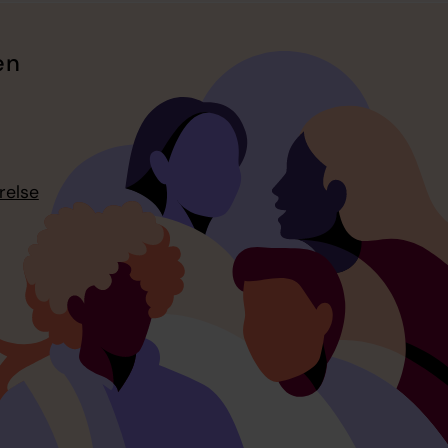
en
relse