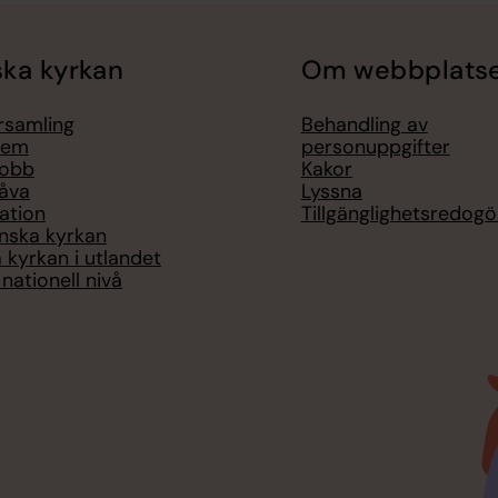
ka kyrkan
Om webbplats
örsamling
Behandling av
lem
personuppgifter
jobb
Kakor
åva
Lyssna
ation
Tillgänglighetsredogö
nska kyrkan
 kyrkan i utlandet
nationell nivå