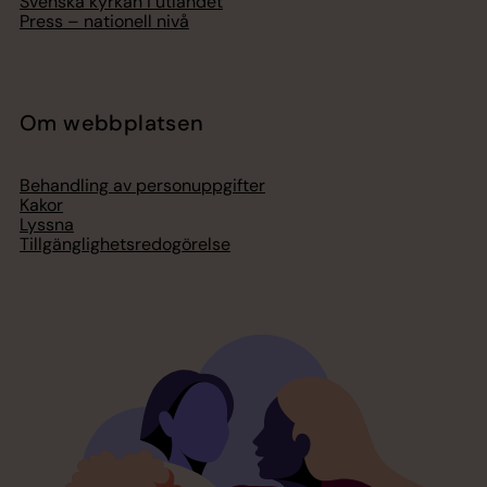
Svenska kyrkan i utlandet
Press – nationell nivå
Om webbplatsen
Behandling av personuppgifter
Kakor
Lyssna
Tillgänglighetsredogörelse