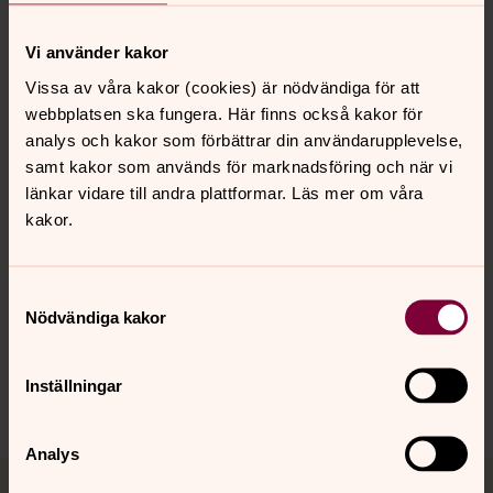
Vi använder kakor
FRÅGOR
Vissa av våra kakor (cookies) är nödvändiga för att
webbplatsen ska fungera. Här finns också kakor för
Anette Becker Lundell, präst
analys och kakor som förbättrar din användarupplevelse,
Telefon 08 584 808 82
samt kakor som används för marknadsföring och när vi
länkar vidare till andra plattformar. Läs mer om våra
kakor.
Senast ändrad 2 juli 2025
Synpunkter eller frågor på sidans
Samtyckesval
Nödvändiga kakor
innehåll?
bro.forsamling@svenskakyrkan.se
Inställningar
Dela
Analys
Tillbaka till toppen
Tillbaka till innehållet