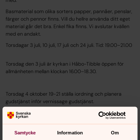
med.
Basmaterial som olika sorters papper, pannåer, penslar,
färger och pennor finns. Vill du hellre använda ditt eget
material går det bra. Enkel fika finns. Vi avslutar kvällen
med en andakt.
Torsdagar 3 juli, 10 juli, 17 juli och 24 juli. Tid: 19.00–21.00
Torsdag den 3 juli är kyrkan i Håbo-Tibble öppen för
allmänheten mellan klockan 16.00–18.30.
Torsdag 4 oktober 19-21 ställa iordning och planera
gudstjänst inför vernissage gudstjänst.
Söndag 19 oktober 16.00 vernissage och gudstjänst med
kören Sångglädje. Kyrkan är öppen från 15.30 för
vernissage av sommarens konst och målningar.
Samtycke
Information
Om
Ingen föranmälan, kom de gånger du vill.