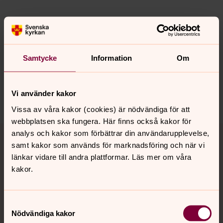
Senast ändrad 9 juni 2025
Synpunkter eller frågor på sidans
Samtycke
Information
Om
innehåll?
bro.forsamling@svenskakyrkan.se
Vi använder kakor
Dela
Vissa av våra kakor (cookies) är nödvändiga för att
webbplatsen ska fungera. Här finns också kakor för
Tillbaka till toppen
Tillbaka till innehållet
analys och kakor som förbättrar din användarupplevelse,
samt kakor som används för marknadsföring och när vi
länkar vidare till andra plattformar. Läs mer om våra
kakor.
Kontakt
Samtyckesval
Nödvändiga kakor
Kalender