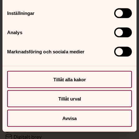
Inställningar
Hitta snabbt
Analys
Sociala kanaler
Marknadsföring och sociala medier
Tillåt alla kakor
Jourhavande präst
Tillåt urval
Akut samtals- och krisstöd. Prata eller chatta anonymt
med en präst på kvällar och nätter.
Avvisa
Chatt
Digitalt brev