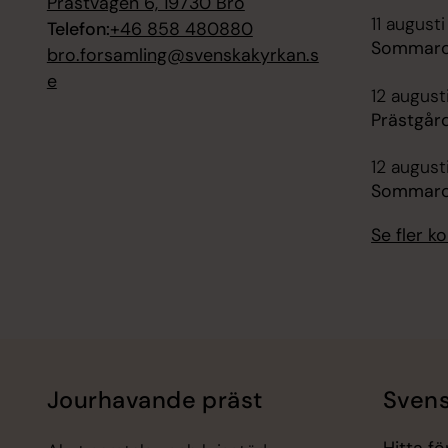
Prästvägen 6, 19730 Bro
11 augusti
Telefon:
+46 858 480880
Sommarc
bro.forsamling@svenskakyrkan.s
e
12 august
Prästgår
12 august
Sommarc
Se fler 
Jourhavande präst
Svens