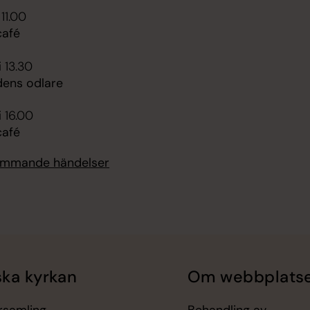
 11.00
afé
i 13.30
dens odlare
i 16.00
afé
kommande händelser
ka kyrkan
Om webbplats