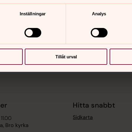
Inställningar
Analys
nnehåll?
Tillåt urval
er
Hitta snabbt
Sidkarta
 11.00
, Bro kyrka