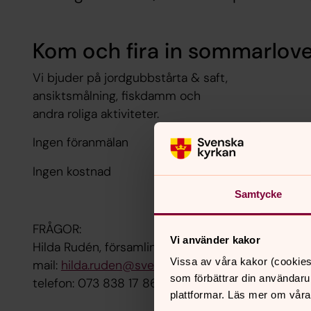
Kom och fira in sommarlov
Vi bjuder på jordgubbstårta & saft,
ansiktsmålning, fiskdamm och
andra roliga aktiviteter.
Ingen föranmälan
Ingen kostnad
Samtycke
FRÅGOR:
Vi använder kakor
Hilda Rudén, församlingspedagog
Vissa av våra kakor (cookies
mail:
hilda.ruden@svenskakyrkan.se
som förbättrar din användaru
telefon: 073 838 17 86
plattformar. Läs mer om våra