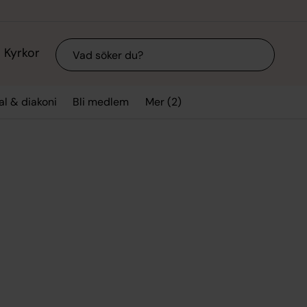
Sök
Kyrkor
Mer (2)
l & diakoni
Bli medlem