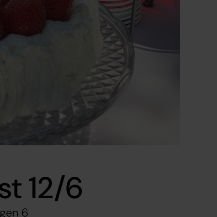
t 12/6
ägen 6