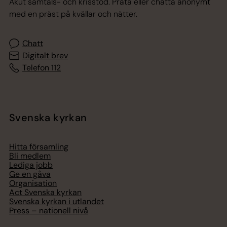
Akut samtals- och krisstöd. Prata eller chatta anonymt
med en präst på kvällar och nätter.
Chatt
Digitalt brev
Telefon 112
Svenska kyrkan
Hitta församling
Bli medlem
Lediga jobb
Ge en gåva
Organisation
Act Svenska kyrkan
Svenska kyrkan i utlandet
Press – nationell nivå