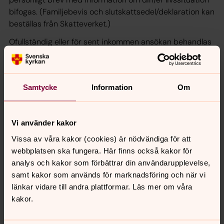
bifogas. (Familjebevis och slutskattsedel/deklaration kan
beställas från Skatteverket.)
Ofullständig eller för sent inkommen ansökan behandlas
ej.
Samtycke
Information
Om
Välkommen med din ansökan!
Vi använder kakor
Lena Sagström, diakon
Vissa av våra kakor (cookies) är nödvändiga för att
webbplatsen ska fungera. Här finns också kakor för
Telefon: 08-584 808 91
analys och kakor som förbättrar din användarupplevelse,
Mejl: lena.sagstrom@svenskakyrkan.se
samt kakor som används för marknadsföring och när vi
länkar vidare till andra plattformar. Läs mer om våra
kakor.
Klicka här för att ladda ner