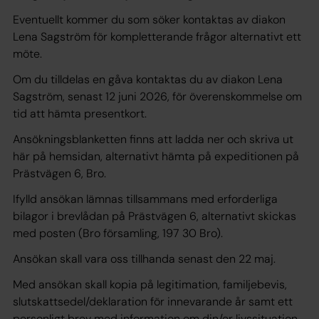
Eventuellt kommer du som söker kontaktas av diakon
Lena Sagström för kompletterande frågor alternativt ett
möte.
Om du tilldelas en gåva kontaktas du av diakon Lena
Sagström, senast 12 juni 2026, för överenskommelse om
tid att hämta presentkort.
Ansökningsblanketten finns att ladda ner och skriva ut
här på hemsidan, alternativt hämta på expeditionen på
Prästvägen 6, Bro.
Ifylld ansökan lämnas tillsammans med erforderliga
bilagor i brevlådan på Prästvägen 6, alternativt skickas
med posten (Bro församling, 197 30 Bro).
Ansökan skall vara oss tillhanda senast den 22 maj.
Med ansökan skall kopia på legitimation, familjebevis,
slutskattsedel/deklaration för innevarande år samt ett
personligt brev med information om din/er livssituation