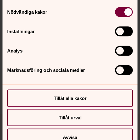
ansökningsformulär
Samtyckesval
Nödvändiga kakor
Ladda ner
Inställningar
Analys
Senast ändrad 20 april 2026
Synpunkter eller frågor på sidans
Marknadsföring och sociala medier
innehåll?
bro.forsamling@svenskakyrkan.se
Dela
Tillåt alla kakor
Tillbaka till toppen
Tillbaka till innehållet
Tillåt urval
Avvisa