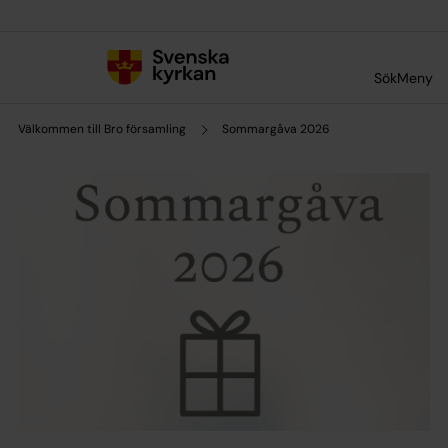
Till innehållet
Till undermeny
Sök
Meny
Välkommen till Bro församling
Sommargåva 2026