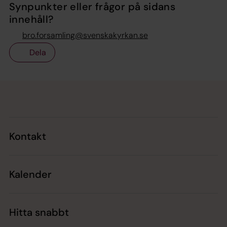
Synpunkter eller frågor på sidans
innehåll?
bro.forsamling@svenskakyrkan.se
Dela
Tillbaka till toppen
Tillbaka till innehållet
Kontakt
Kalender
Hitta snabbt