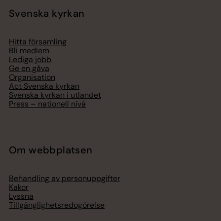
Svenska kyrkan
Hitta församling
Bli medlem
Lediga jobb
Ge en gåva
Organisation
Act Svenska kyrkan
Svenska kyrkan i utlandet
Press – nationell nivå
Om webbplatsen
Behandling av personuppgifter
Kakor
Lyssna
Tillgänglighetsredogörelse