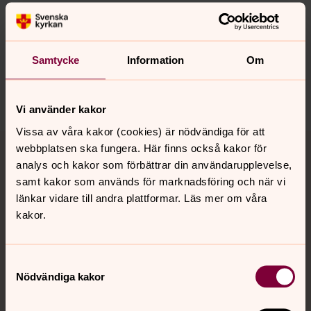
Senast ändrad 9 juni 2025
Synpunkter eller frågor på sidans
innehåll?
Samtycke
Information
Om
bro.forsamling@svenskakyrkan.se
Dela
Vi använder kakor
Vissa av våra kakor (cookies) är nödvändiga för att
Tillbaka till toppen
Tillbaka till innehållet
webbplatsen ska fungera. Här finns också kakor för
analys och kakor som förbättrar din användarupplevelse,
samt kakor som används för marknadsföring och när vi
länkar vidare till andra plattformar. Läs mer om våra
Kontakt
kakor.
Kalender
Samtyckesval
Nödvändiga kakor
Hitta snabbt