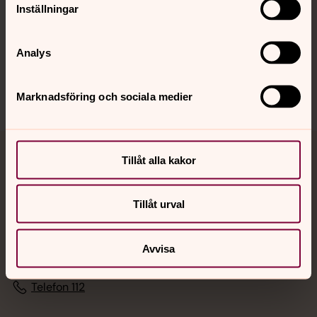
Inställningar
Sociala kanaler
Analys
Marknadsföring och sociala medier
Tillåt alla kakor
Jourhavande präst
Akut samtals- och krisstöd. Prata eller chatta anonymt
Tillåt urval
med en präst på kvällar och nätter.
Avvisa
Chatt
Digitalt brev
Telefon 112