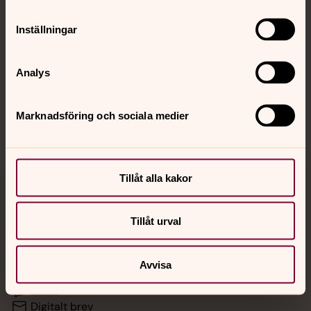
Inställningar
Hitta snabbt
Analys
Sociala kanaler
Marknadsföring och sociala medier
Tillåt alla kakor
Jourhavande präst
Tillåt urval
Akut samtals- och krisstöd. Prata eller chatta anonymt
med en präst på kvällar och nätter.
Avvisa
Chatt
Digitalt brev