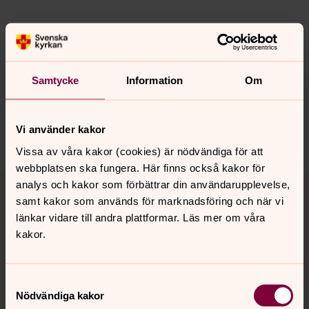
Senast ändrad 12 juni 2026
Synpunkter eller frågor på sidans
Samtycke
Information
Om
innehåll?
bro.forsamling@svenskakyrkan.se
Vi använder kakor
Dela
Vissa av våra kakor (cookies) är nödvändiga för att
webbplatsen ska fungera. Här finns också kakor för
Tillbaka till toppen
Tillbaka till innehållet
analys och kakor som förbättrar din användarupplevelse,
samt kakor som används för marknadsföring och när vi
länkar vidare till andra plattformar. Läs mer om våra
kakor.
Kontakt
Samtyckesval
Nödvändiga kakor
Kalender