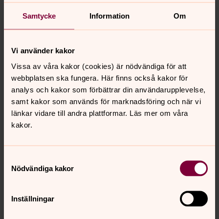
Vi erbjuder:
Samtycke
Information
Om
En trevlig arbetsplats med goda medarbetare och en
enkel organisation med korta beslutsvägar.
Vi använder kakor
Bra och nyrenoverade lokaler.
Nätverk med olika aktörer i samhället.
Vissa av våra kakor (cookies) är nödvändiga för att
webbplatsen ska fungera. Här finns också kakor för
Möjlighet till fortbildning.
analys och kakor som förbättrar din användarupplevelse,
Lån av bil i tjänsten.
samt kakor som används för marknadsföring och när vi
länkar vidare till andra plattformar. Läs mer om våra
Sista ansökan: Onsdag 2 april 2025
kakor.
Intervjuer sker fortlöpande.
Skicka din ansökan med CV och personligt brev till:
Samtyckesval
Nödvändiga kakor
bro.forsamling@svenskakyrkan.se
För mer information om tjänsten
kontakta kyrkoherde
Inställningar
Tuulia Sivapragasam, 08-584 808 81,