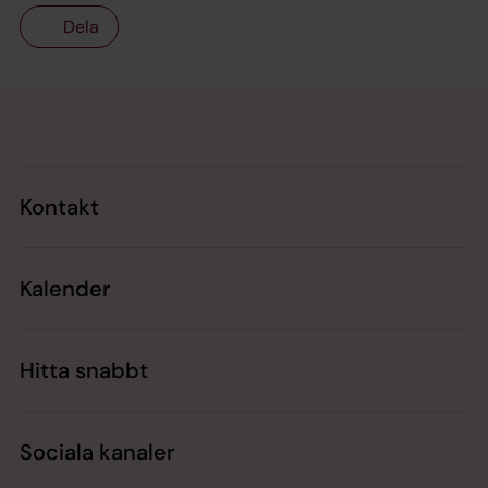
Dela
Tillbaka till toppen
Tillbaka till innehållet
Kontakt
Kalender
Hitta snabbt
Sociala kanaler