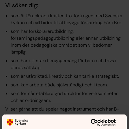
Vi söker dig:
som är förankrad i kristen tro, förtrogen med Svenska
kyrkan och vill bidra till att bygga församling här i Bro.
som har förskollärarutbildning,
församlingspedagogutbildning eller annan utbildning
inom det pedagogiska området som vi bedömer
lämplig.
som har ett starkt engagemang för barn och trivs i
deras sällskap.
som är utåtriktad, kreativ och kan tänka strategiskt.
som kan arbeta både självständigt och i team.
som förmår etablera god struktur för verksamheter
och är ordningsam.
Vi ser gärna att du spelar något instrument och har B-
körkort.