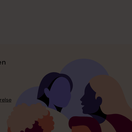
en
relse