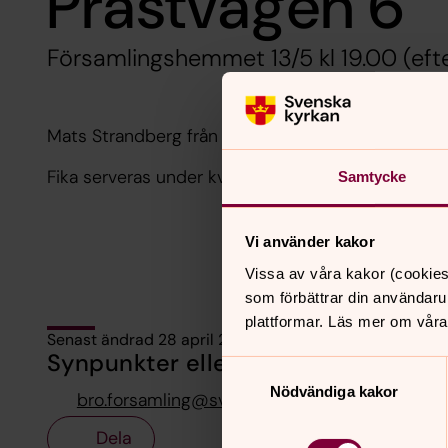
Prästvägen 6
Församlingshemmet 13/5 kl 19.00 (ef
Mats Strandberg från Radiosporten underhåller oc
Fika serveras under kvällen
Samtycke
Vi använder kakor
Vissa av våra kakor (cookies
som förbättrar din användaru
plattformar. Läs mer om våra
Senast ändrad 28 april 2026
Synpunkter eller frågor på sidans i
Samtyckesval
Nödvändiga kakor
bro.forsamling@svenskakyrkan.se
Dela