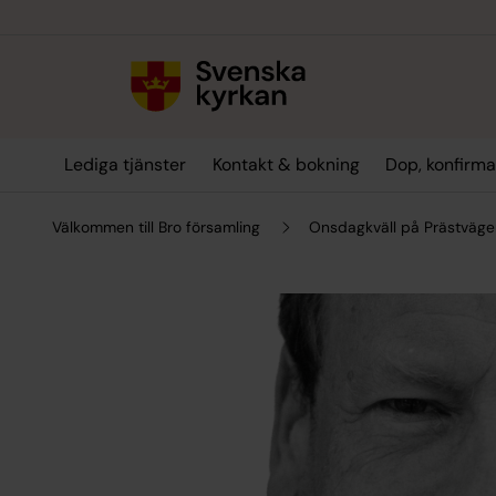
Till innehållet
Till undermeny
Lediga tjänster
Kontakt & bokning
Dop, konfirma
Välkommen till Bro församling
Onsdagkväll på Prästväge