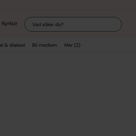
Sök
Kyrkor
Mer (2)
l & diakoni
Bli medlem