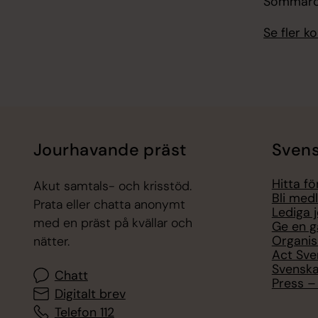
Sommarc
Se fler 
Jourhavande präst
Svens
Hitta f
Akut samtals- och krisstöd.
Bli med
Prata eller chatta anonymt
Lediga 
med en präst på kvällar och
Ge en g
Organis
nätter.
Act Sve
Svenska
Chatt
Press – 
Digitalt brev
Telefon 112