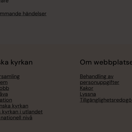
afé
kommande händelser
ka kyrkan
Om webbplats
örsamling
Behandling av
lem
personuppgifter
jobb
Kakor
åva
Lyssna
ation
Tillgänglighetsredogö
nska kyrkan
 kyrkan i utlandet
nationell nivå