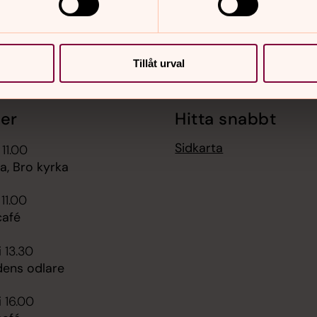
Tillåt urval
er
Hitta snabbt
Sidkarta
 11.00
, Bro kyrka
 11.00
afé
i 13.30
dens odlare
i 16.00