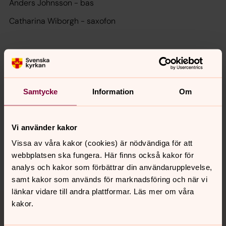
Anders Johnsson
- bas
Catharina Wiborgh
- saxofon
FRI ENTRÉ
Samtycke
Information
Om
Senast ändrad 15 juni 2026
Synpunkter eller frågor på sidans
innehåll?
Vi använder kakor
Vissa av våra kakor (cookies) är nödvändiga för att
bro.forsamling@svenskakyrkan.se
webbplatsen ska fungera. Här finns också kakor för
Dela
analys och kakor som förbättrar din användarupplevelse,
samt kakor som används för marknadsföring och när vi
länkar vidare till andra plattformar. Läs mer om våra
Tillbaka till toppen
Tillbaka till innehållet
kakor.