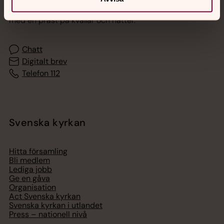
Akut samtals- och krisstöd. Prata eller chatta anonymt
med en präst på kvällar och nätter.
Chatt
Digitalt brev
Telefon 112
Svenska kyrkan
Hitta församling
Bli medlem
Lediga jobb
Ge en gåva
Organisation
Act Svenska kyrkan
Svenska kyrkan i utlandet
Press – nationell nivå