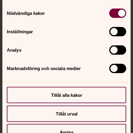
Samtyckesval
Kontakt
Nödvändiga kakor
Inställningar
Kalender
Analys
Hitta snabbt
Marknadsföring och sociala medier
Sociala kanaler
Tillåt alla kakor
Tillåt urval
Jourhavande präst
Avvisa