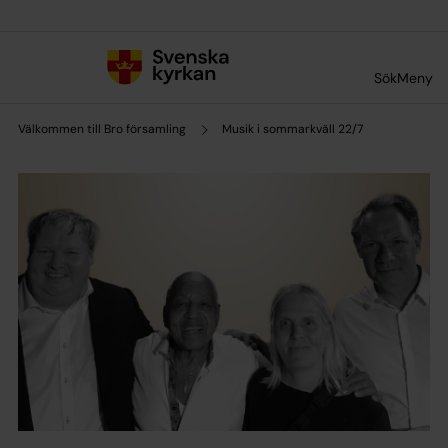
Till innehållet
Till undermeny
Sök
Meny
Välkommen till Bro församling
Musik i sommarkväll 22/7