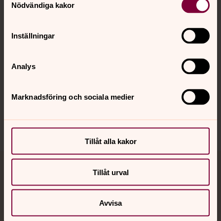
Nödvändiga kakor
Kalender
Inställningar
Hitta snabbt
Analys
Sociala kanaler
Marknadsföring och sociala medier
Tillåt alla kakor
Tillåt urval
Jourhavande präst
Akut samtals- och krisstöd. Prata eller chatta anonymt
Avvisa
med en präst på kvällar och nätter.