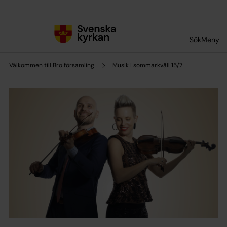
Till innehållet
Till undermeny
Sök
Meny
Välkommen till Bro församling
Musik i sommarkväll 15/7