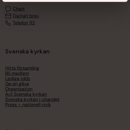
Chatt
Digitalt brev
Telefon 112
Svenska kyrkan
Hitta församling
Bli medlem
Lediga jobb
Ge en gåva
Organisation
Act Svenska kyrkan
Svenska kyrkan i utlandet
Press – nationell nivå