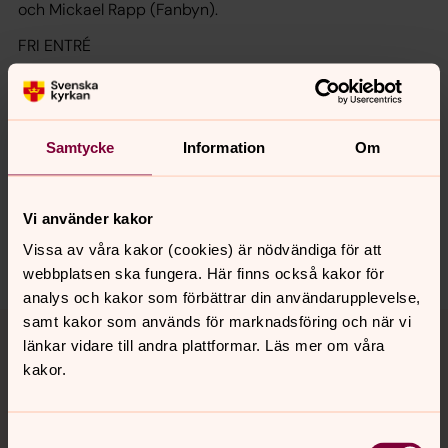
och Mickael Rapp
(Fanbyn).
FRI ENTRÉ
Senast ändrad 15 juni 2026
Samtycke
Information
Om
Synpunkter eller frågor på sidans
innehåll?
bro.forsamling@svenskakyrkan.se
Vi använder kakor
Vissa av våra kakor (cookies) är nödvändiga för att
Dela
webbplatsen ska fungera. Här finns också kakor för
analys och kakor som förbättrar din användarupplevelse,
Tillbaka till toppen
Tillbaka till innehållet
samt kakor som används för marknadsföring och när vi
länkar vidare till andra plattformar. Läs mer om våra
kakor.
Kontakt
Samtyckesval