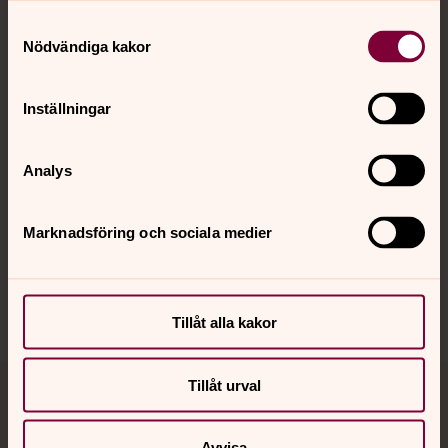
Kontakt
Samtyckesval
Nödvändiga kakor
Kalender
Inställningar
Analys
Hitta snabbt
Marknadsföring och sociala medier
Sociala kanaler
Tillåt alla kakor
Tillåt urval
Jourhavande präst
Avvisa