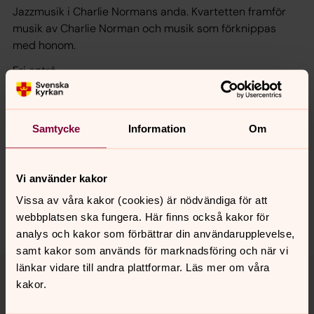
Jazzmusik i Charlie Normans anda. Kvartetten framför
musik av Charlie Norman och musik som förknippas
med honom.
Fri entré
Samtycke
Information
Om
Senast ändrad 9 juni 2025
Synpunkter eller frågor på sidans
innehåll?
Vi använder kakor
bro.forsamling@svenskakyrkan.se
Vissa av våra kakor (cookies) är nödvändiga för att
Dela
webbplatsen ska fungera. Här finns också kakor för
analys och kakor som förbättrar din användarupplevelse,
samt kakor som används för marknadsföring och när vi
Tillbaka till toppen
Tillbaka till innehållet
länkar vidare till andra plattformar. Läs mer om våra
kakor.