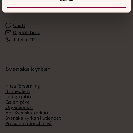
Akut samtals- och krisstöd. Prata eller chatta anonymt
med en präst på kvällar och nätter.
Chatt
Digitalt brev
Telefon 112
Svenska kyrkan
Hitta församling
Bli medlem
Lediga jobb
Ge en gåva
Organisation
Act Svenska kyrkan
Svenska kyrkan i utlandet
Press – nationell nivå