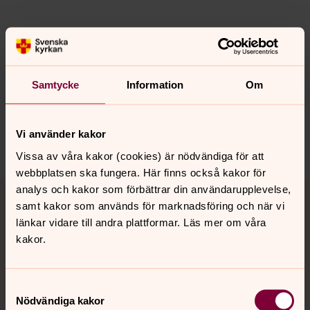
Senast ändrad 8 april 2026
Synpunkter eller frågor på sidans
Samtycke
Information
Om
innehåll?
bro.forsamling@svenskakyrkan.se
Vi använder kakor
Dela
Vissa av våra kakor (cookies) är nödvändiga för att
webbplatsen ska fungera. Här finns också kakor för
Tillbaka till toppen
Tillbaka till innehållet
analys och kakor som förbättrar din användarupplevelse,
samt kakor som används för marknadsföring och när vi
länkar vidare till andra plattformar. Läs mer om våra
kakor.
Kontakt
Samtyckesval
Nödvändiga kakor
Kalender