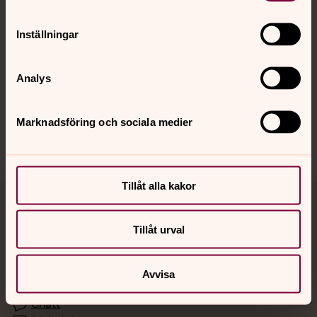
Inställningar
Hitta snabbt
Analys
Sociala kanaler
Marknadsföring och sociala medier
Tillåt alla kakor
Jourhavande präst
Tillåt urval
Akut samtals- och krisstöd. Prata eller chatta anonymt
med en präst på kvällar och nätter.
Avvisa
Chatt