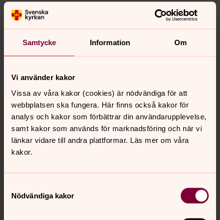
Senast ändrad 17 juni 2026
Synpunkter eller frågor på sidans
innehåll?
Samtycke
Information
Om
bro.forsamling@svenskakyrkan.se
Dela
Vi använder kakor
Vissa av våra kakor (cookies) är nödvändiga för att
Tillbaka till toppen
Tillbaka till innehållet
webbplatsen ska fungera. Här finns också kakor för
analys och kakor som förbättrar din användarupplevelse,
samt kakor som används för marknadsföring och när vi
länkar vidare till andra plattformar. Läs mer om våra
Kontakt
kakor.
Kalender
Samtyckesval
Nödvändiga kakor
Hitta snabbt