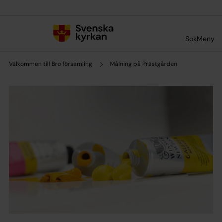
Till innehållet
Till undermeny
Sök
Meny
Välkommen till Bro församling
Målning på Prästgården