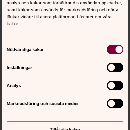
analys och kakor som förbättrar din användarupplevelse,
Senast ändrad 27 november 2025
Synpunkter eller frågor på sidans
samt kakor som används för marknadsföring och när vi
innehåll?
länkar vidare till andra plattformar. Läs mer om våra
kakor.
bro.forsamling@svenskakyrkan.se
Dela
Samtyckesval
Nödvändiga kakor
Tillbaka till toppen
Tillbaka till innehållet
Inställningar
Kontakt
Analys
Marknadsföring och sociala medier
Kalender
Hitta snabbt
Tillåt alla kakor