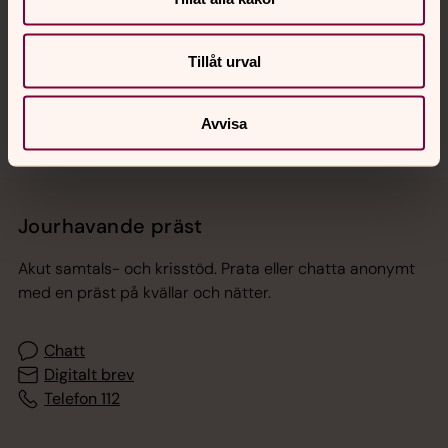
Tillåt urval
Sociala kanaler
Avvisa
Jourhavande präst
Akut samtals- och krisstöd. Prata eller chatta anonymt
med en präst på kvällar och nätter.
Chatt
Digitalt brev
Telefon 112