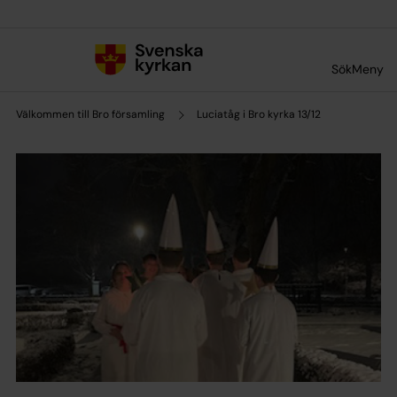
Till innehållet
Till undermeny
Sök
Meny
Välkommen till Bro församling
Luciatåg i Bro kyrka 13/12