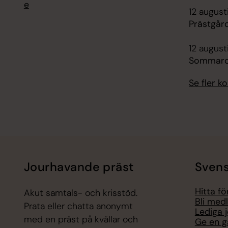
e
12 august
Prästgår
12 august
Sommarc
Se fler 
Jourhavande präst
Svens
Hitta f
Akut samtals- och krisstöd.
Bli med
Prata eller chatta anonymt
Lediga 
med en präst på kvällar och
Ge en g