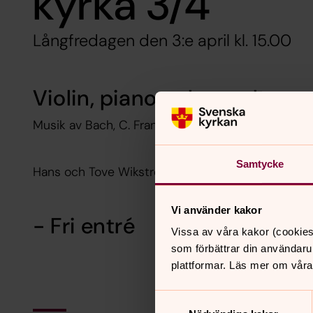
kyrka 3/4
Långfredagen den 3:e april kl. 15.00
Violin, piano och orgel
Musik av Bach, C. Franck mm.
Samtycke
Hans och Tove Wikström
Vi använder kakor
- Fri entré
Vissa av våra kakor (cookies
som förbättrar din användaru
plattformar. Läs mer om våra
Samtyckesval