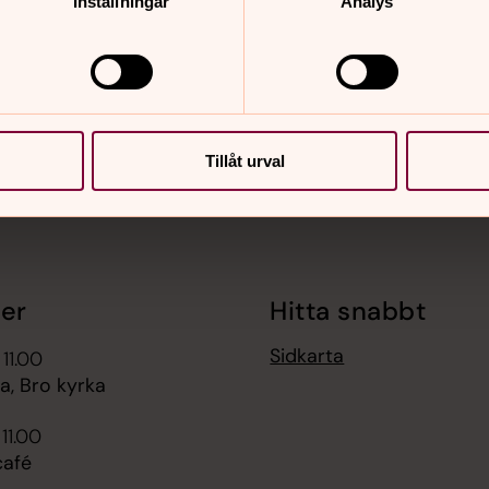
Inställningar
Analys
nnehåll?
Tillåt urval
er
Hitta snabbt
Sidkarta
 11.00
, Bro kyrka
 11.00
afé