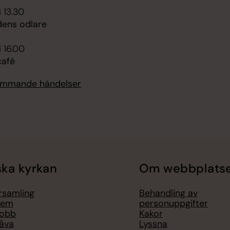
i 13.30
dens odlare
i 16.00
afé
kommande händelser
ka kyrkan
Om webbplats
örsamling
Behandling av
lem
personuppgifter
jobb
Kakor
åva
Lyssna