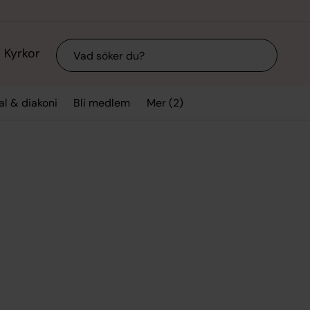
Sök
Kyrkor
Mer (2)
l & diakoni
Bli medlem