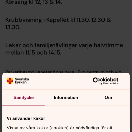
Körsång kl 12, 13 & 14.
Krubbvisning i Kapellet kl 11.30, 12.30 &
13.30.
Lekar och familjetävlingar varje halvtimme
mellan 11.15 och 14.15.
Parkeringsmöjligheter finns nära i Bro centrum och vid
stationen.
Frågor:
Samtycke
Information
Om
Saga Trampus, pedagog - barn och familj
mail:
saga.trampus@svenskakyrkan.se
Vi använder kakor
telefon: 08-584 808 88
Vissa av våra kakor (cookies) är nödvändiga för att