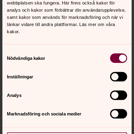
webbplatsen ska fungera. Här finns också kakor för
analys och kakor som förbättrar din användarupplevelse,
samt kakor som används för marknadsföring och när vi
Senast ändrad 10 november 2025
Synpunkter eller frågor på sidans
länkar vidare till andra plattformar. Läs mer om våra
innehåll?
kakor.
bro.forsamling@svenskakyrkan.se
Dela
Samtyckesval
Nödvändiga kakor
Tillbaka till toppen
Tillbaka till innehållet
Inställningar
Analys
Kontakt
Marknadsföring och sociala medier
Kalender