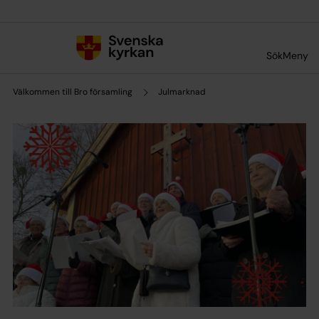
Till innehållet
Till undermeny
Sök
Meny
Välkommen till Bro församling
Julmarknad