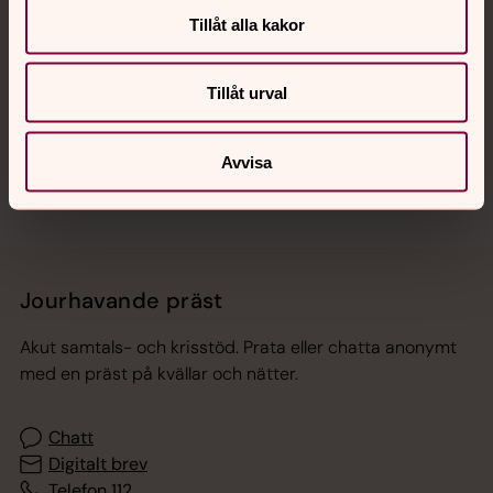
Tillåt alla kakor
Hitta snabbt
Tillåt urval
Sociala kanaler
Avvisa
Jourhavande präst
Akut samtals- och krisstöd. Prata eller chatta anonymt
med en präst på kvällar och nätter.
Chatt
Digitalt brev
Telefon 112