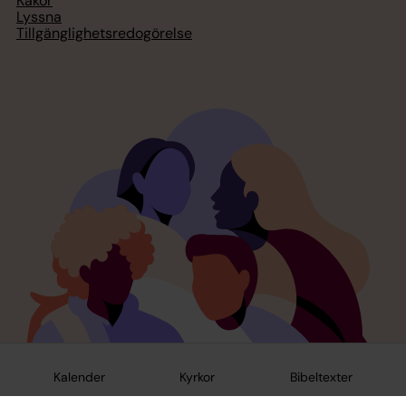
Kakor
Lyssna
Tillgänglighetsredogörelse
Kalender
Kyrkor
Bibeltexter