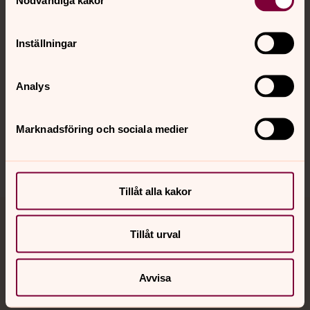
Kalender
Inställningar
Hitta snabbt
Analys
Sociala kanaler
Marknadsföring och sociala medier
Tillåt alla kakor
Jourhavande präst
Tillåt urval
Akut samtals- och krisstöd. Prata eller chatta anonymt
med en präst på kvällar och nätter.
Avvisa