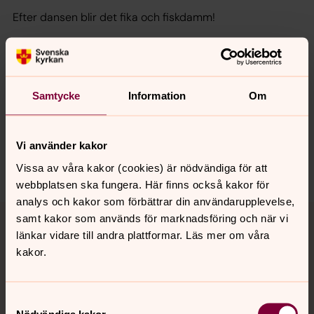
Efter dansen blir det fika och fiskdamm!
Senast ändrad 18 december 2025
Samtycke
Information
Om
Synpunkter eller frågor på sidans
innehåll?
bro.forsamling@svenskakyrkan.se
Vi använder kakor
Dela
Vissa av våra kakor (cookies) är nödvändiga för att
webbplatsen ska fungera. Här finns också kakor för
analys och kakor som förbättrar din användarupplevelse,
Tillbaka till toppen
Tillbaka till innehållet
samt kakor som används för marknadsföring och när vi
länkar vidare till andra plattformar. Läs mer om våra
kakor.
Kontakt
Samtyckesval
Nödvändiga kakor