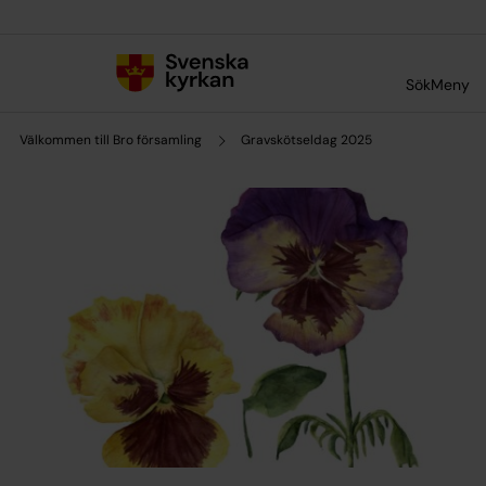
Till innehållet
Till undermeny
Sök
Meny
Välkommen till Bro församling
Gravskötseldag 2025