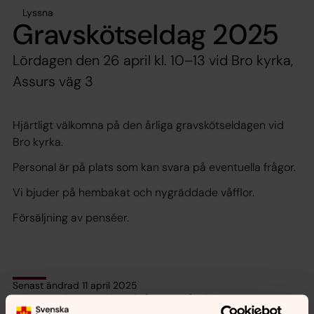
Lyssna
Gravskötseldag 2025
Lördagen den 26 april kl. 10–13 vid Bro kyrka,
Assurs väg 3
Hjärtligt välkomna på den årliga gravskötseldagen vid
Bro kyrka.
Personal är på plats som kan svara på eventuella frågor.
Vi bjuder på hembakat och nygräddade våfflor.
Försäljning av penséer.
Senast ändrad 11 april 2025
Synpunkter eller frågor på sidans