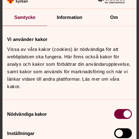
innehåll?
bro.forsamling@svenskakyrkan.se
Samtycke
Information
Om
Dela
Vi använder kakor
Tillbaka till toppen
Tillbaka till innehållet
Vissa av våra kakor (cookies) är nödvändiga för att
webbplatsen ska fungera. Här finns också kakor för
analys och kakor som förbättrar din användarupplevelse,
samt kakor som används för marknadsföring och när vi
Kontakt
länkar vidare till andra plattformar. Läs mer om våra
kakor.
Kalender
Samtyckesval
Nödvändiga kakor
Hitta snabbt
Inställningar