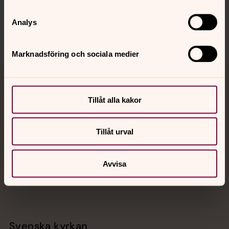
Sociala kanaler
Analys
Marknadsföring och sociala medier
Jourhavande präst
Tillåt alla kakor
Akut samtals- och krisstöd. Prata eller chatta anonymt
med en präst på kvällar och nätter.
Tillåt urval
Chatt
Digitalt brev
Avvisa
Telefon 112
Svenska kyrkan