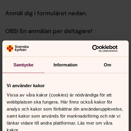
Anmäl dig i formuläret nedan.
OBS! En anmälan per deltagare!
Här kan du anmäla dig till familjeutflykt till Skansen den
15 augusti. Sista anmälningsdag är den 31 juli.
Samtycke
Information
Om
OBS: För ungdomar under 18 år krävs vårdnadshavares
tillstånd. (Fråga märkt med * är obligatorisk. Är svaret
”nej” eller ”inget” – skriv det.)
Vi använder kakor
Vissa av våra kakor (cookies) är nödvändiga för att
webbplatsen ska fungera. Här finns också kakor för
analys och kakor som förbättrar din användarupplevelse,
samt kakor som används för marknadsföring och när vi
länkar vidare till andra plattformar. Läs mer om våra
kakor.