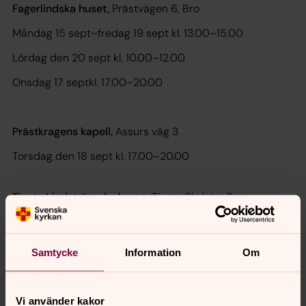
Fagerlindska huset,
Prästvägen 6, Bro
Måndag 15 sept–fredag 19 sept kl. 13.00–15.00
Lördag den 20 sept kl. 10.00–12.00
Onsdag 17 septkl. 17.00–20.00
Prästkragens kapell,
Assurs väg 3
Torsdag den 18 sept kl. 17.00–20.00
Tjusta Lindströmska huset,
Tjusta Skolväg, Bro
Lördag den 20 sept kl. 12.00–15.00
Samtycke
Information
Om
Valdagen 21 september
Vi använder kakor