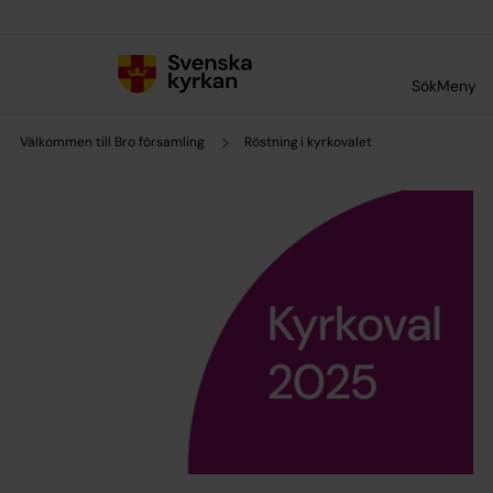
Till innehållet
Till undermeny
Sök
Meny
Välkommen till Bro församling
Röstning i kyrkovalet