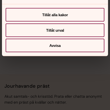
Kalender
Tillåt alla kakor
Hitta snabbt
Tillåt urval
Avvisa
Sociala kanaler
Jourhavande präst
Akut samtals- och krisstöd. Prata eller chatta anonymt
med en präst på kvällar och nätter.