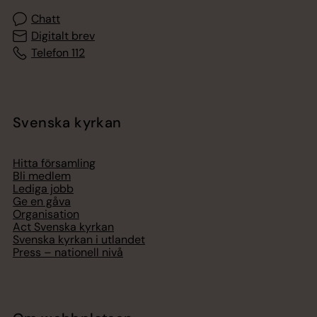
Chatt
Digitalt brev
Telefon 112
Svenska kyrkan
Hitta församling
Bli medlem
Lediga jobb
Ge en gåva
Organisation
Act Svenska kyrkan
Svenska kyrkan i utlandet
Press – nationell nivå