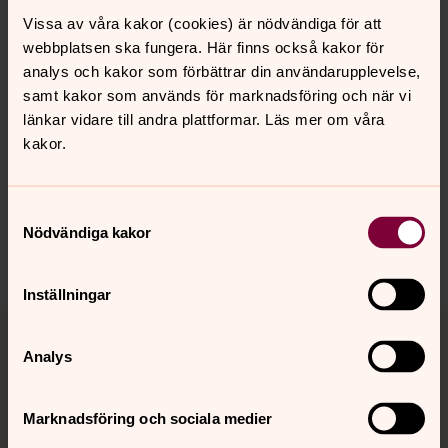
Florasalen
, Blomstervägen 7–9, Bro centrum
Vissa av våra kakor (cookies) är nödvändiga för att
Söndag 21 sept kl. 8.00–11.00 och kl. 12.00–20.00
webbplatsen ska fungera. Här finns också kakor för
analys och kakor som förbättrar din användarupplevelse,
samt kakor som används för marknadsföring och när vi
länkar vidare till andra plattformar. Läs mer om våra
Senast ändrad 3 september 2025
kakor.
Synpunkter eller frågor på sidans
innehåll?
Samtyckesval
bro.forsamling@svenskakyrkan.se
Nödvändiga kakor
Dela
Inställningar
Tillbaka till toppen
Tillbaka till innehållet
Analys
Kontakt
Marknadsföring och sociala medier