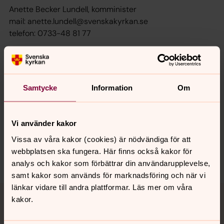
Anette Becker Lundell, komminister
mail: anette.lundell@svenskakyrkan.se
telefon: 0733-48 81 77
Samtycke
Information
Om
Senast ändrad 28 maj 2026
Synpunkter eller frågor på sidans
innehåll?
Vi använder kakor
bro.forsamling@svenskakyrkan.se
Vissa av våra kakor (cookies) är nödvändiga för att
webbplatsen ska fungera. Här finns också kakor för
Dela
analys och kakor som förbättrar din användarupplevelse,
samt kakor som används för marknadsföring och när vi
Tillbaka till toppen
Tillbaka till innehållet
länkar vidare till andra plattformar. Läs mer om våra
kakor.