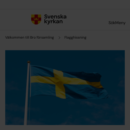
Till innehållet
Till undermeny
Sök
Meny
Välkommen till Bro församling
Flagghissning