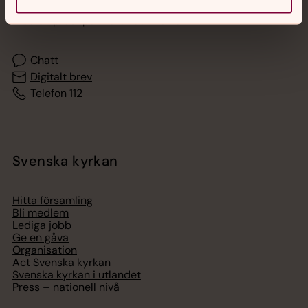
Akut samtals- och krisstöd. Prata eller chatta anonymt
med en präst på kvällar och nätter.
Chatt
Digitalt brev
Telefon 112
Svenska kyrkan
Hitta församling
Bli medlem
Lediga jobb
Ge en gåva
Organisation
Act Svenska kyrkan
Svenska kyrkan i utlandet
Press – nationell nivå