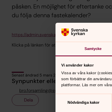
påsken. En möjlighet för eftertanke och
du följa denna fastekalender?
https://admin.svenskakyrkan.se/filer/801218/Fas
Klicka på länken för att ladda ner den som en pdf.
Samtycke
Vi använder kakor
Vissa av våra kakor (cookies
Senast ändrad 5 mars 2025
som förbättrar din användaru
Synpunkter eller frågor på sidans i
plattformar. Läs mer om våra
bro.forsamling@svenskakyrkan.se
Samtyckesval
Dela
Nödvändiga kakor