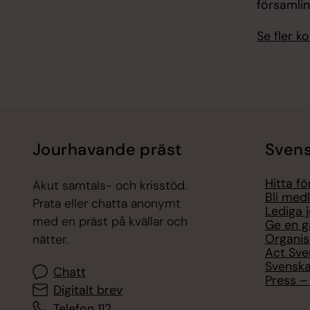
församli
Se fler 
Jourhavande präst
Svens
Hitta f
Akut samtals- och krisstöd.
Bli med
Prata eller chatta anonymt
Lediga 
med en präst på kvällar och
Ge en g
Organis
nätter.
Act Sve
Svenska
Chatt
Press – 
Digitalt brev
Telefon 112