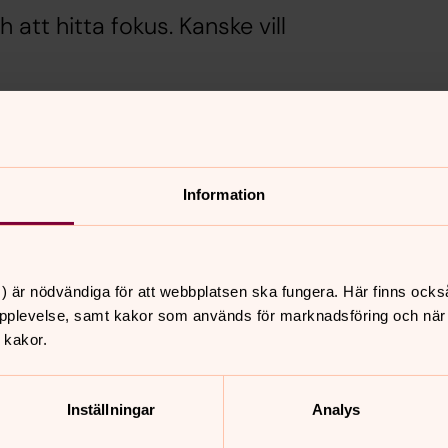
 att hitta fokus. Kanske vill
tekalender%202025.pdf
Information
) är nödvändiga för att webbplatsen ska fungera. Här finns ocks
pplevelse, samt kakor som används för marknadsföring och när vi
nnehåll?
 kakor.
Inställningar
Analys