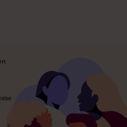
en
relse