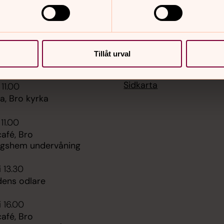
Tillåt urval
er
Hitta snabbt
Sidkarta
 11.00
, Bro kyrka
 11.00
fé, Bro
ngshem undervåning
i 13.30
dens odlare
i 16.00
fé, Bro