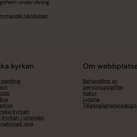
ngshem undervåning
kommande händelser
ka kyrkan
Om webbplats
örsamling
Behandling av
lem
personuppgifter
jobb
Kakor
åva
Lyssna
ation
Tillgänglighetsredogö
nska kyrkan
 kyrkan i utlandet
nationell nivå