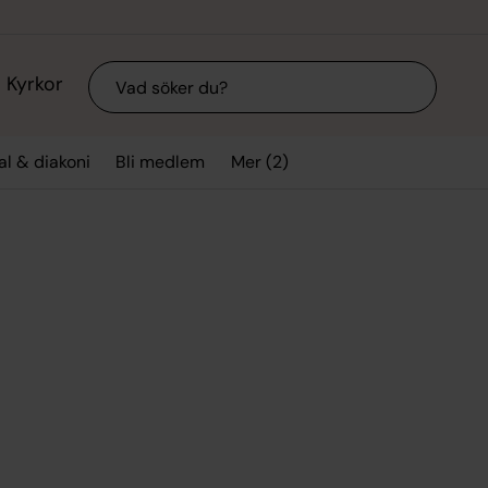
Sök
Kyrkor
Mer (2)
l & diakoni
Bli medlem