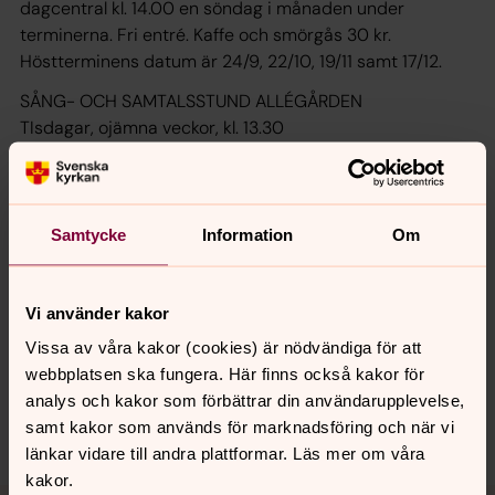
dagcentral kl. 14.00 en söndag i månaden under
terminerna. Fri entré. Kaffe och smörgås 30 kr.
Höstterminens datum är 24/9, 22/10, 19/11 samt 17/12.
SÅNG- OCH SAMTALSSTUND ALLÉGÅRDEN
TIsdagar, ojämna veckor, kl. 13.30
VECKOMÄSSA KVISTABERG
Torsdagar, jämna veckor, kl. 14.00
Samtycke
Information
Om
Senast ändrad 1 oktober 2017
Vi använder kakor
Synpunkter eller frågor på sidans
innehåll?
Vissa av våra kakor (cookies) är nödvändiga för att
webbplatsen ska fungera. Här finns också kakor för
bro.forsamling@svenskakyrkan.se
analys och kakor som förbättrar din användarupplevelse,
Dela
samt kakor som används för marknadsföring och när vi
länkar vidare till andra plattformar. Läs mer om våra
kakor.
Tillbaka till toppen
Tillbaka till innehållet