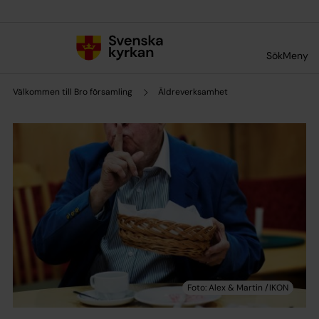
Till innehållet
Till undermeny
Sök
Meny
Välkommen till Bro församling
Äldreverksamhet