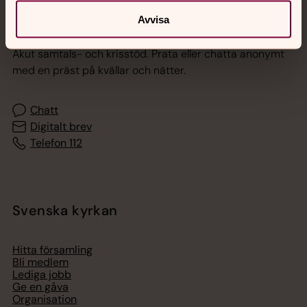
Avvisa
Jourhavande präst
Akut samtals- och krisstöd. Prata eller chatta anonymt
med en präst på kvällar och nätter.
Chatt
Digitalt brev
Telefon 112
Svenska kyrkan
Hitta församling
Bli medlem
Lediga jobb
Ge en gåva
Organisation