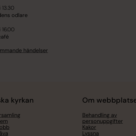
i 13.30
dens odlare
i 16.00
afé
kommande händelser
ka kyrkan
Om webbplats
örsamling
Behandling av
lem
personuppgifter
jobb
Kakor
åva
Lyssna