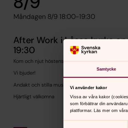
8/9
Måndagen 8/9 18:00-19:30
After Work i Låssa kyrka o
19:30
Kom och njut höstens smaker för fjärde året i rad
Samtycke
Vi bjuder!
Andakt och stilla musik med levande ljus i kyrkan.
Vi använder kakor
Hjärtligt välkomna
Vissa av våra kakor (cookies
som förbättrar din användaru
plattformar. Läs mer om våra
Samtyckesval