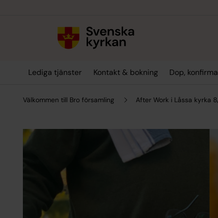
Till innehållet
Till undermeny
Lediga tjänster
Kontakt & bokning
Dop, konfirma
Välkommen till Bro församling
After Work i Låssa kyrka 8