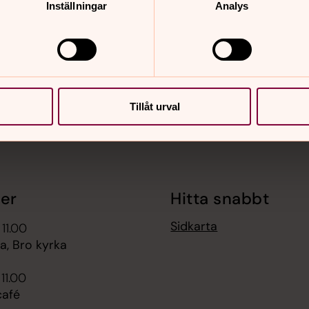
Inställningar
Analys
nnehåll?
Tillåt urval
er
Hitta snabbt
Sidkarta
 11.00
, Bro kyrka
 11.00
afé