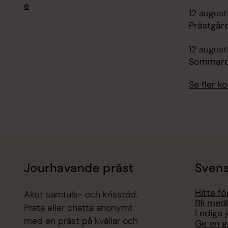
e
12 august
Prästgår
12 august
Sommarc
Se fler 
Jourhavande präst
Svens
Hitta f
Akut samtals- och krisstöd.
Bli med
Prata eller chatta anonymt
Lediga 
med en präst på kvällar och
Ge en g