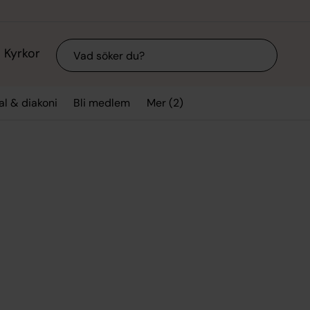
Sök
Kyrkor
Mer (2)
l & diakoni
Bli medlem