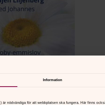
Information
 ute om vädret tillåter. Enkel kvällsmat
) är nödvändiga för att webbplatsen ska fungera. Här finns ocks