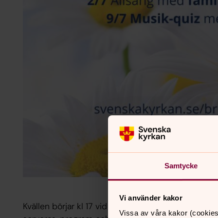
Samtycke
Vi använder kakor
Kvällen börjar kl 17 vid församlingshemmet i Broby,
Vissa av våra kakor (cookies