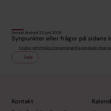
Senast ändrad 23 juni 2026
Synpunkter eller frågor på sidans i
broby-emmislov.forsamling@svenskakyrkan.s
Dela
Tillbaka till toppen
Tillbaka till innehållet
Kontakt
Kalend