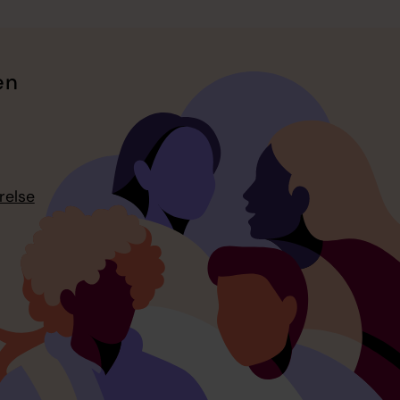
en
relse