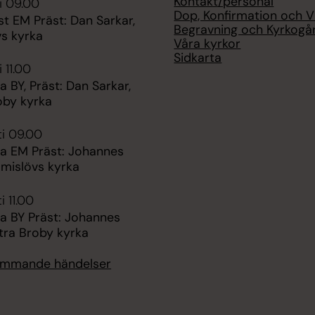
Kontakt/personal
i 09.00
Dop, Konfirmation och V
t EM Präst: Dan Sarkar,
Begravning och Kyrkogå
s kyrka
Våra kyrkor
Sidkarta
 11.00
BY, Präst: Dan Sarkar,
oby kyrka
ti 09.00
 EM Präst: Johannes
mmislövs kyrka
i 11.00
 BY Präst: Johannes
tra Broby kyrka
kommande händelser