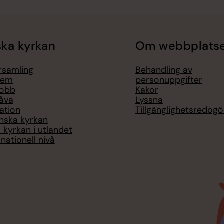
ka kyrkan
Om webbplats
örsamling
Behandling av
lem
personuppgifter
jobb
Kakor
åva
Lyssna
ation
Tillgänglighetsredogö
nska kyrkan
 kyrkan i utlandet
nationell nivå