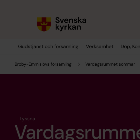
Till innehållet
Till undermeny
Gudstjänst och församling
Verksamhet
Dop, Kon
Broby-Emmislövs församling
Vardagsrummet sommar
Lyssna
Vardagsrumm