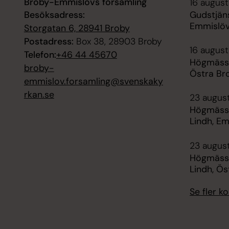
Broby-Emmislövs församling
16 august
Besöksadress:
Gudstjäns
Emmislöv
Storgatan 6, 28941 Broby
Postadress:
Box 38, 28903 Broby
16 augusti
Telefon:
+46 44 45670
Högmässa 
broby-
Östra Br
emmislov.forsamling@svenskaky
rkan.se
23 augus
Högmässa
Lindh, E
23 august
Högmässa
Lindh, Ös
Se fler 