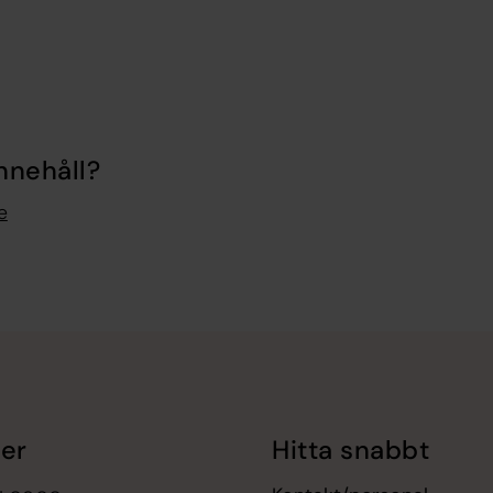
nnehåll?
e
er
Hitta snabbt