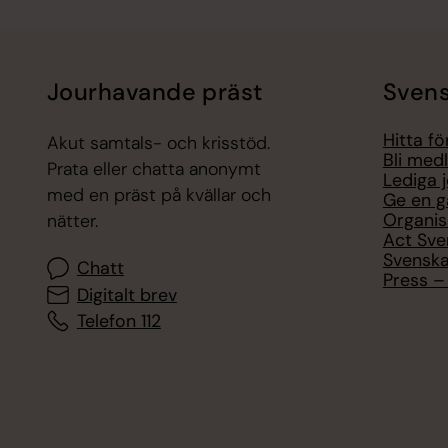
Jourhavande präst
Svens
Hitta f
Akut samtals- och krisstöd.
Bli med
Prata eller chatta anonymt
Lediga 
med en präst på kvällar och
Ge en g
Organis
nätter.
Act Sve
Svenska
Chatt
Press – 
Digitalt brev
Telefon 112