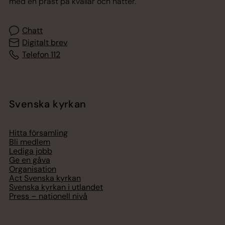
med en präst på kvällar och nätter.
Chatt
Digitalt brev
Telefon 112
Svenska kyrkan
Hitta församling
Bli medlem
Lediga jobb
Ge en gåva
Organisation
Act Svenska kyrkan
Svenska kyrkan i utlandet
Press – nationell nivå