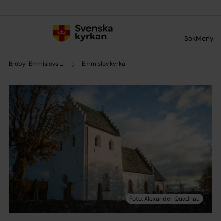
Till innehållet
Till undermeny
Sök
Meny
Broby-Emmislövs församling
Emmislöv kyrka