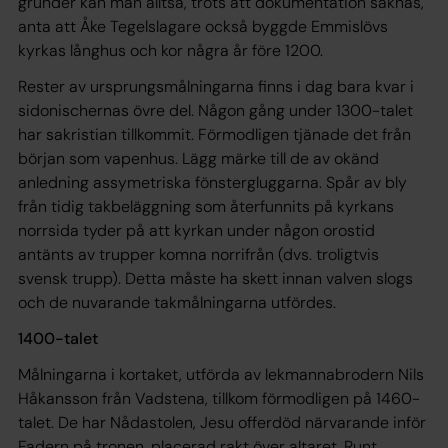
grunder kan man alltså, trots att dokumentation saknas,
anta att Åke Tegelslagare också byggde Emmislövs
kyrkas långhus och kor några år före 1200.
Rester av ursprungsmålningarna finns i dag bara kvar i
sidonischernas övre del. Någon gång under 1300-talet
har sakristian tillkommit. Förmodligen tjänade det från
början som vapenhus. Lägg märke till de av okänd
anledning assymetriska fönstergluggarna. Spår av bly
från tidig takbeläggning som återfunnits på kyrkans
norrsida tyder på att kyrkan under någon orostid
antänts av trupper komna norrifrån (dvs. troligtvis
svensk trupp). Detta måste ha skett innan valven slogs
och de nuvarande takmålningarna utfördes.
1400-talet
Målningarna i kortaket, utförda av lekmannabrodern Nils
Håkansson från Vadstena, tillkom förmodligen på 1460-
talet. De har Nådastolen, Jesu offerdöd närvarande inför
Fadern på tronen, placerad rakt över altaret. Runt