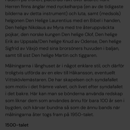
Herren finns änglar med nyckelharpa (en av de tidigaste
bilderna av detta instrument) och luta, samt (medsols)
helgonen Den Helige Laurentius med en Bibel i handen,
Den helige Nikolaus av Myra med tre återuppväckta
pojkar, den norske kungen Den helige Olof, Den helige
Erik av Uppsala/Den helige Knud av Odense, Den helige
Sigfrid av Växjö med sina brorsöners huvuden i baljan,
samt till sist Den helige Martin och tiggaren.
Målningarna i långhuset är i något enklare stil, och därför
troligtvis utförda av en elev till Håkansson, eventuellt
Vittskövlemästaren. De har skapelsen och syndafallet
som motiv i det främre valvet, och livet efter syndafallet
i det bakre. Här kan man se bönderna använda redskap
som liknar dem som användes ännu för bara 100 år sen i
bygden, och kärvar bundna så som de ännu bands när
målningarna åter togs fram på 1950-talet.
1500-talet