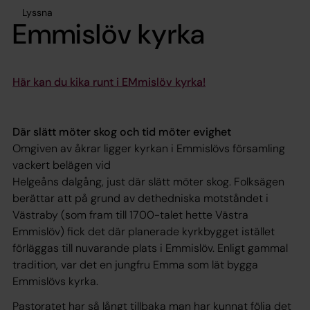
Lyssna
Emmislöv kyrka
Här kan du kika runt i EMmislöv kyrka!
Där slätt möter skog och tid möter evighet
Omgiven av åkrar ligger kyrkan i Emmislövs församling
vackert belägen vid
Helgeåns dalgång, just där slätt möter skog. Folksägen
berättar att på grund av dethedniska motståndet i
Västraby (som fram till 1700-talet hette Västra
Emmislöv) fick det där planerade kyrkbygget istället
förläggas till nuvarande plats i Emmislöv. Enligt gammal
tradition, var det en jungfru Emma som lät bygga
Emmislövs kyrka.
Pastoratet har så långt tillbaka man har kunnat följa det