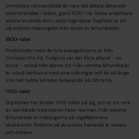
Emmislövs nattvardskalk lär vara det äldsta daterade
silverföremålet i Skåne, gjord 1530 i Vä. Detta underbara
arbete används ännu varje högmässa. Dopfatet är ett
väl arbetat mässingsfat från slutet av århundradet.
1600-talet
Predikstolen med de fyra evangelisterna är från
Christian IV:s tid. Troligtvis var det förra altaret - nu
borta - också från denna tid. Från samma århundrade
är också bänkarna med sina målningar och än så länge
inte helt tydda latinska tänkespråk på dörrarna.
1700-talet
Dopfunten har årtalet 1705 målat på sig, och är ett verk
av den kände träsnidaren Peter Norman. Från samma
århundrade är målningarna på orgelläktarens
skranksidor. Bilderna på skrankets framsida är senare
och enklare.