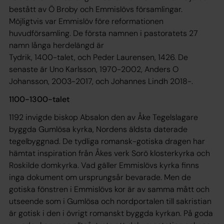
bestått av Ö Broby och Emmislövs församlingar.
Möjligtvis var Emmislöv före reformationen
huvudförsamling. De första namnen i pastoratets 27
namn långa herdelängd är
Tydrik, 1400-talet, och Peder Laurensen, 1426. De
senaste är Uno Karlsson, 1970-2002, Anders O
Johansson, 2003-2017, och Johannes Lindh 2018-.
1100-1300-talet
1192 invigde biskop Absalon den av Åke Tegelslagare
byggda Gumlösa kyrka, Nordens äldsta daterade
tegelbyggnad. De tydliga romansk-gotiska dragen har
hämtat inspiration från Åkes verk Sorö klosterkyrka och
Roskilde domkyrka. Vad gäller Emmislövs kyrka finns
inga dokument om ursprungsår bevarade. Men de
gotiska fönstren i Emmislövs kor är av samma mått och
utseende som i Gumlösa och nordportalen till sakristian
är gotisk i den i övrigt romanskt byggda kyrkan. På goda