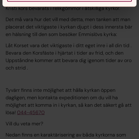
ställe. Det är väl känt att träbitar som föregavs vara från
Kristi kors bevarats i relikgömmor i åtskilliga kyrkor.
Det må vara hur det vill med detta, men tanken att man
placerat det viktigaste i kyrkan djupt i dess innersta bär
en hälsning till den som besöker Emmislövs kyrka:
Låt Korset vara det viktigaste i ditt eget inre i all din tid .
Bevara den Korsfäste i hjärtat i tider av frid, och den
Uppståndne kommer att bevara dig igenom tider av oro
och strid .
Tyvärr finns inte möjlighet att hålla kyrkan öppen
dagligen, men kontakta expeditionen om du vill ha
möjlighet att komma in i kyrkan, så kan det säkert gå att
lösa!
044-45670
Vill du veta mer?
Nedan finns en karaktärisering av båda kyrkorna som