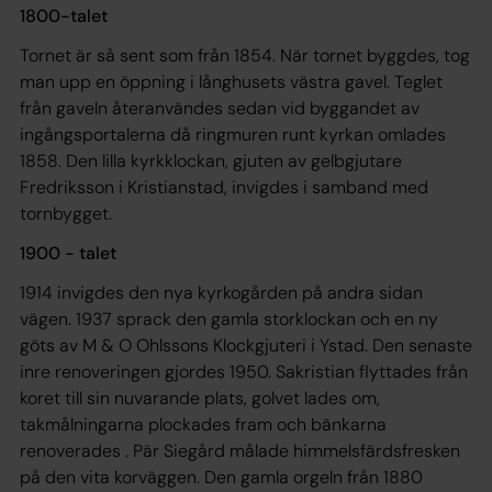
1800-talet
Tornet är så sent som från 1854. När tornet byggdes, tog
man upp en öppning i långhusets västra gavel. Teglet
från gaveln återanvändes sedan vid byggandet av
ingångsportalerna då ringmuren runt kyrkan omlades
1858. Den lilla kyrkklockan, gjuten av gelbgjutare
Fredriksson i Kristianstad, invigdes i samband med
tornbygget.
1900 - talet
1914 invigdes den nya kyrkogården på andra sidan
vägen. 1937 sprack den gamla storklockan och en ny
göts av M & O Ohlssons Klockgjuteri i Ystad. Den senaste
inre renoveringen gjordes 1950. Sakristian flyttades från
koret till sin nuvarande plats, golvet lades om,
takmålningarna plockades fram och bänkarna
renoverades . Pär Siegård målade himmelsfärdsfresken
på den vita korväggen. Den gamla orgeln från 1880