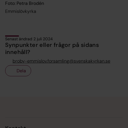
Foto: Petra Brodén
Emmislövkyrka
Senast ändrad 2 juli 2024
Synpunkter eller frågor på sidans
innehåll?
broby-emmislov.forsamling@svenskakyrkan.se
Dela
Tillbaka till toppen
Tillbaka till innehållet