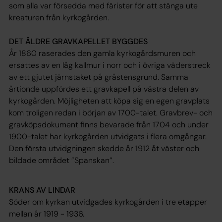
som alla var försedda med färister för att stänga ute
kreaturen från kyrkogården.
DET ÄLDRE GRAVKAPELLET BYGGDES
År 1860 raserades den gamla kyrkogårdsmuren och
ersattes av en låg kallmur i norr och i övriga väderstreck
av ett gjutet järnstaket på gråstensgrund. Samma
årtionde uppfördes ett gravkapell på västra delen av
kyrkogården. Möjligheten att köpa sig en egen gravplats
kom troligen redan i början av 1700-talet. Gravbrev- och
gravköpsdokument finns bevarade från 1704 och under
1900-talet har kyrkogården utvidgats i flera omgångar.
Den första utvidgningen skedde år 1912 åt väster och
bildade området ”Spanskan”.
KRANS AV LINDAR
Söder om kyrkan utvidgades kyrkogården i tre etapper
mellan år 1919 - 1936.