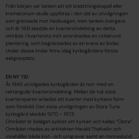
Från början var tanken att ett bisättningskapell eller
krematorium skulle uppföras i den del av utvidgningen
som gränsade mot Hedevägen, men tanken övergavs
och år 1931 skedde en kvartersindelning av detta
område. I kvarterets mitt anordnades en cirkelrund
plantering, som begränsades av en krans av lindar.
Under dessa lindar finns idag kyrkogårdens första
askgravplats.
EN NY TID
År 1945 utvidgades kyrkogården åt norr med en
rektangulär kvartersindelning. Mellan de två sista
kvartersparen anlades ett kvarter med kyrkans form
som förebild. Den sista utvidgningen av Stora Tuna
kyrkogård skedde 1970 – 1973.
Området är beläget sydost om kyrkan och kallas ”Östra”.
Området ritades av arkitekten Harald Thafvelin och
innehåller både kist- och urngravar samt en minneslund.