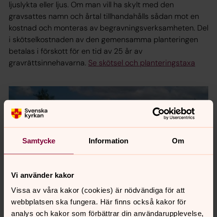
ljuslykta eller ljus. Om man vill ha skylt med den
gravsattes namn och årtal tillhandahålls sådan mot en
kostnad och monteras av begravningsverksamheten. Del
i skötselkostnaden av den gemensamma planteringen
betalas i förskott för en tid av 25 år av
gravrättsinnehavarna.
Se skötsel och planteringstaxa
Samtycke
Information
Om
Vi använder kakor
Vissa av våra kakor (cookies) är nödvändiga för att
webbplatsen ska fungera. Här finns också kakor för
analys och kakor som förbättrar din användarupplevelse,