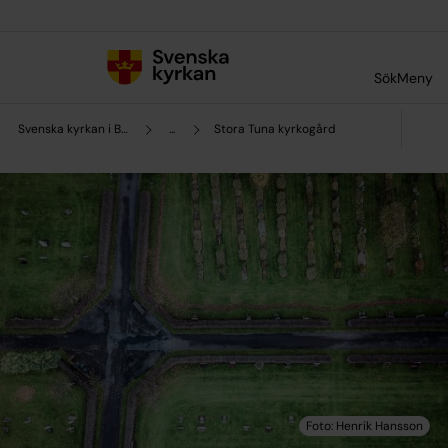
Till innehållet
Till undermeny
Sök
Meny
Svenska kyrkan i Borlänge
...
Stora Tuna kyrkogård