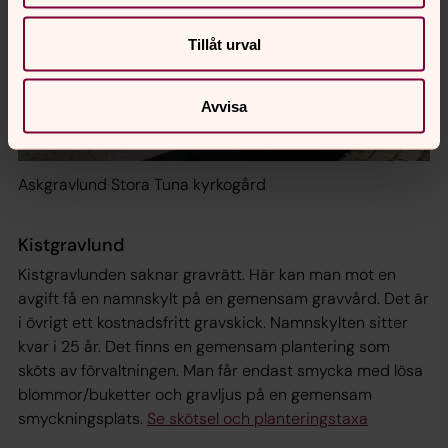
Tillåt urval
Avvisa
Askgravlund Stora Tuna kyrkogård
Kistgravlund
Kistgravlunden saknar gravrätt. Här kan man mot en
avgift få en namnskylt på en gemensam gravvård. Det är
i övrigt ett kostnadsfritt gravskick. Namnskylten sitter
kvar i 25 år. Det finns en gemensam plantering som
sköts av förvaltningen. Man får endast smycka med lösa
blommor/buketter och gravljus på en gemensam
smyckningsplats.
Se skötsel och planteringstaxa