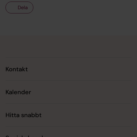
Dela
Tillbaka till toppen
Tillbaka till innehållet
Kontakt
Kalender
Hitta snabbt