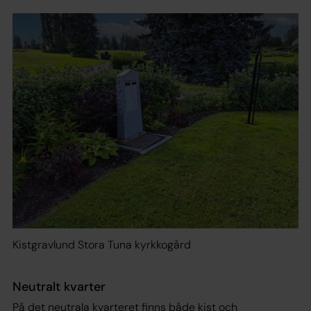
Kistgravlund Stora Tuna kyrkkogård
Neutralt kvarter
På det neutrala kvarteret finns både kist och